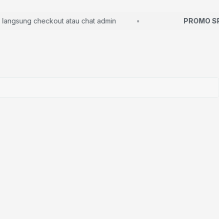
gsung checkout atau chat admin
PROMO SPA