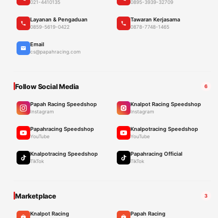
021-4410135
0895-3939-32709
Layanan & Pengaduan
Tawaran Kerjasama
0859-5619-0422
0878-7748-1465
Email
cs@papahracing.com
Follow Social Media
6
Papah Racing Speedshop
Knalpot Racing Speedshop
Instagram
Instagram
Papahracing Speedshop
Knalpotracing Speedshop
YouTube
YouTube
Knalpotracing Speedshop
Papahracing Official
TikTok
TikTok
Marketplace
3
Knalpot Racing
Papah Racing