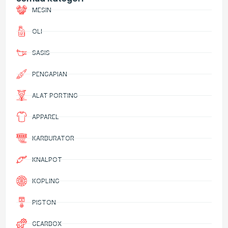
MESIN
OLI
SASIS
PENGAPIAN
ALAT PORTING
APPAREL
KARBURATOR
KNALPOT
KOPLING
PISTON
GEARBOX