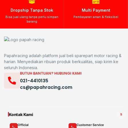
Dropship Tanpa Stok
Multi Payment
Bisa jual ulang tanpa perlu simpan
Pembayaran aman & fleksibel
barang
Papahracing adalah platform jual beli sparepart motor racing &
harian. Menyediakan ribuan produk berkualitas, siap kirim ke
seluruh Indonesia.
BUTUH BANTUAN? HUBUNGI KAMI
021-4410135
cs@papahracing.com
Kontak Kami
5
Official
Customer Service