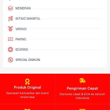
MEMBRAN
INTAKE MANIPOL
VARIASI
PAKING
BEARING
SPECIAL DISKON
Produk Original
Pengiriman Cepat
Sparepart berkualitas dari brand
Diproses cepat & kirim ke seluruh
terpercaya
Indonesia