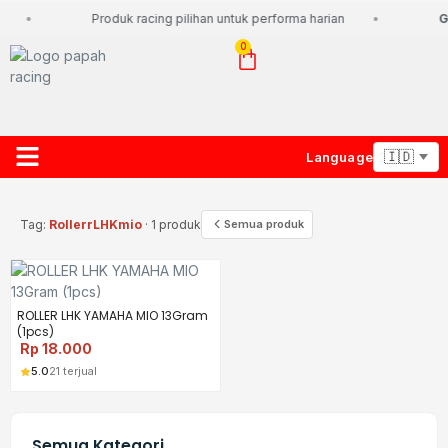
Produk racing pilihan untuk performa harian
Gr
0
Language
About Us
Contact Us
Lacak Paket
Tag:
RollerrLHKmio
· 1 produk
Semua produk
ROLLER LHK YAMAHA MIO 13Gram
(1pcs)
Rp
18.000
5.0
21 terjual
Semua Kategori