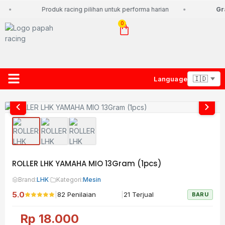
Produk racing pilihan untuk performa harian
Gra
0
Language
About Us
Contact Us
Lacak Paket
ROLLER LHK YAMAHA MIO 13Gram (1pcs)
Brand:
LHK
·
Kategori:
Mesin
5.0
|
|
82 Penilaian
21 Terjual
BARU
Rp
18.000