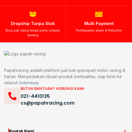
Dropship Tanpa Stok
Multi Payment
Bisa jual ulang tanpa perlu simpan
Pembayaran aman & fleksibel
barang
Papahracing adalah platform jual beli sparepart motor racing &
harian. Menyediakan ribuan produk berkualitas, siap kirim ke
seluruh Indonesia.
BUTUH BANTUAN? HUBUNGI KAMI
021-4410135
cs@papahracing.com
Kontak Kami
5