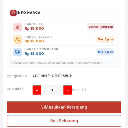
INFO HARGA
HARGA HET
Eceran Tertinggi
Rp
18.000
HARGA RESELLER
Min. 3 pcs
Rp
15.000
HARGA DISTRIBUTOR
Min. 5 pcs
Rp
13.000
Harga otomatis menyesuaikan saat qty order mencapai minimum.
Estimasi 1–2 hari kerja
Pengiriman
Kuantitas
−
+
Stok: 79
Masukkan Keranjang
Beli Sekarang