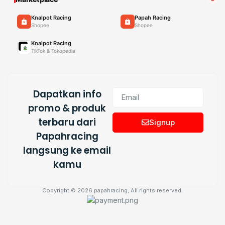
Knalpot Racing
Papah Racing
Shopee
Shopee
Knalpot Racing
TikTok & Tokopedia
Dapatkan info
promo & produk
terbaru dari
Signup
Papahracing
langsung ke email
kamu
Copyright © 2026 papahracing, All rights reserved.