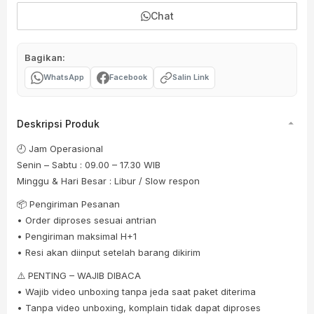
Chat
Bagikan:
WhatsApp
Facebook
Salin Link
Deskripsi Produk
🕘 Jam Operasional
Senin – Sabtu : 09.00 – 17.30 WIB
Minggu & Hari Besar : Libur / Slow respon
📦 Pengiriman Pesanan
• Order diproses sesuai antrian
• Pengiriman maksimal H+1
• Resi akan diinput setelah barang dikirim
⚠️ PENTING – WAJIB DIBACA
• Wajib video unboxing tanpa jeda saat paket diterima
• Tanpa video unboxing, komplain tidak dapat diproses