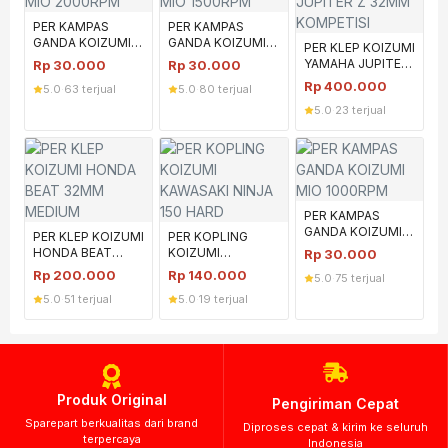
PER KAMPAS
PER KAMPAS
GANDA KOIZUMI
GANDA KOIZUMI
PER KLEP KOIZUMI
MIO 2000RPM
MIO 1500RPM
YAMAHA JUPITER
Rp
30.000
Rp
30.000
Z 32MM
Rp
400.000
5.0
·
63 terjual
5.0
·
80 terjual
KOMPETISI
5.0
·
23 terjual
PER KAMPAS
GANDA KOIZUMI
PER KLEP KOIZUMI
PER KOPLING
MIO 1000RPM
HONDA BEAT
KOIZUMI
Rp
30.000
32MM MEDIUM
KAWASAKI NINJA
Rp
200.000
Rp
140.000
5.0
·
75 terjual
150 HARD
5.0
·
51 terjual
5.0
·
19 terjual
Produk Original
Pengiriman Cepat
Sparepart berkualitas dari brand
Diproses cepat & kirim ke seluruh
terpercaya
Indonesia