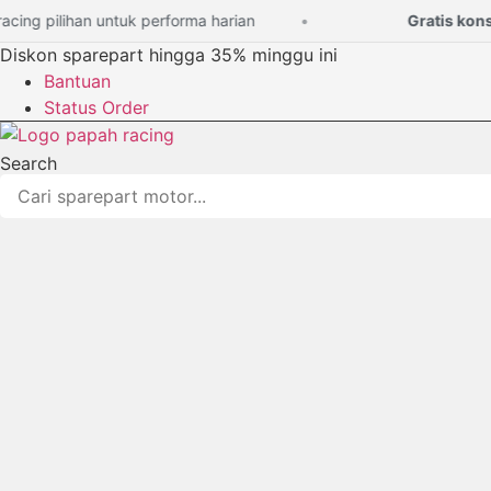
Lewati
ng pilihan untuk performa harian
Gratis konsult
ke
Diskon sparepart hingga 35% minggu ini
konten
Bantuan
Status Order
Search