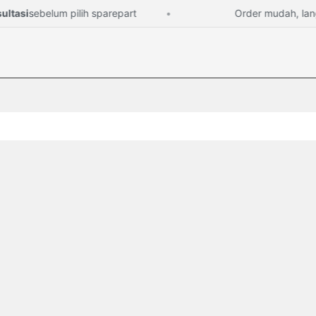
asi
sebelum pilih sparepart
Order mudah, langsu