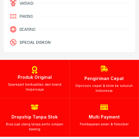
VARIASI
PAKING
BEARING
SPECIAL DISKON
Produk Original
Pengiriman Cepat
Sparepart berkualitas dari brand
Diproses cepat & kirim ke seluruh
terpercaya
Indonesia
Dropship Tanpa Stok
Multi Payment
Bisa jual ulang tanpa perlu simpan
Pembayaran aman & fleksibel
barang