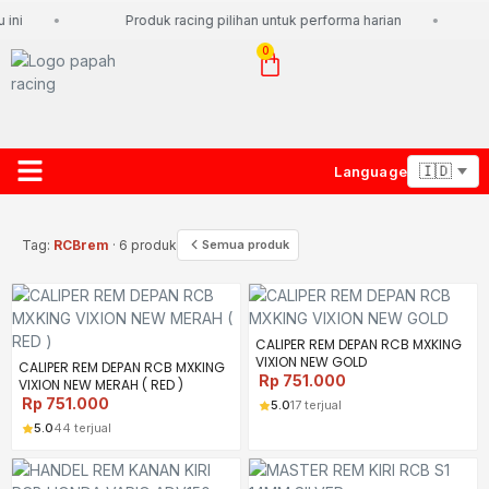
ini
Produk racing pilihan untuk performa harian
0
Language
About Us
Contact Us
Lacak Paket
Tag:
RCBrem
· 6 produk
Semua produk
CALIPER REM DEPAN RCB MXKING
VIXION NEW GOLD
CALIPER REM DEPAN RCB MXKING
Rp
751.000
VIXION NEW MERAH ( RED )
Rp
751.000
5.0
17 terjual
5.0
44 terjual