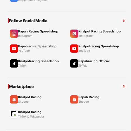
Follow Social Media
6
Papah Racing Speedshop
Knalpot Racing Speedshop
Instagram
Instagram
Papahracing Speedshop
Knalpotracing Speedshop
YouTube
YouTube
Knalpotracing Speedshop
Papahracing Official
TikTok
TikTok
Marketplace
3
Knalpot Racing
Papah Racing
Shopee
Shopee
Knalpot Racing
TikTok & Tokopedia