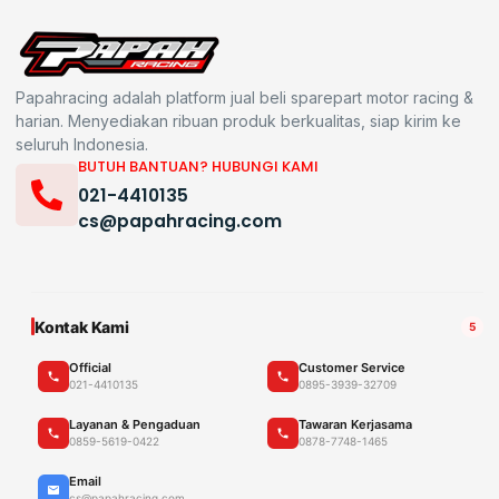
Papahracing adalah platform jual beli sparepart motor racing &
harian. Menyediakan ribuan produk berkualitas, siap kirim ke
seluruh Indonesia.
BUTUH BANTUAN? HUBUNGI KAMI
021-4410135
cs@papahracing.com
Kontak Kami
5
Official
Customer Service
021-4410135
0895-3939-32709
Layanan & Pengaduan
Tawaran Kerjasama
0859-5619-0422
0878-7748-1465
Email
cs@papahracing.com