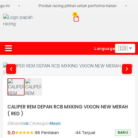
u ini
Produk racing pilihan untuk performa harian
0
Language
About Us
Contact Us
Lacak Paket
CALIPER REM DEPAN RCB MXKING VIXION NEW MERAH
( RED )
Brand:
rcb
·
Kategori:
Mesin
5.0
|
|
86 Penilaian
44 Terjual
BARU