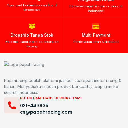
Sparepart berkualitas dari brand
Diproses cepat & kirim ke seluruh
terpercaya
Indonesia
Dropship Tanpa Stok
Multi Payment
Bisa jual ulang tanpa perlu simpan
Pembayaran aman & fleksibel
barang
Papahracing adalah platform jual beli sparepart motor racing &
harian. Menyediakan ribuan produk berkualitas, siap kirim ke
seluruh Indonesia.
BUTUH BANTUAN? HUBUNGI KAMI
021-4410135
cs@papahracing.com