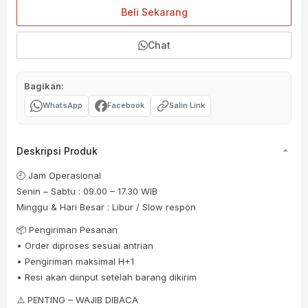
Beli Sekarang
Chat
Bagikan:
WhatsApp
Facebook
Salin Link
Deskripsi Produk
🕘 Jam Operasional
Senin – Sabtu : 09.00 – 17.30 WIB
Minggu & Hari Besar : Libur / Slow respon
📦 Pengiriman Pesanan
• Order diproses sesuai antrian
• Pengiriman maksimal H+1
• Resi akan diinput setelah barang dikirim
⚠️ PENTING – WAJIB DIBACA