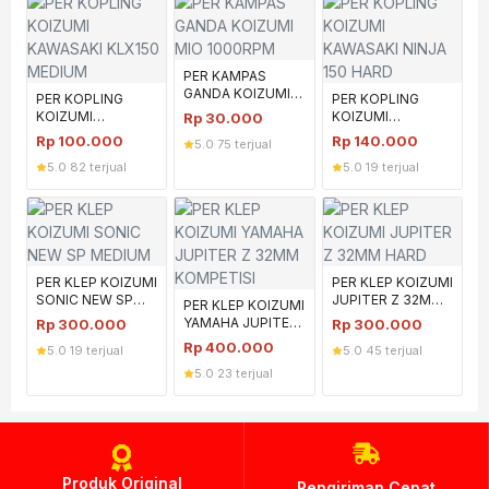
PER KAMPAS
GANDA KOIZUMI
PER KOPLING
PER KOPLING
MIO 1000RPM
KOIZUMI
KOIZUMI
Rp
30.000
KAWASAKI KLX150
KAWASAKI NINJA
Rp
100.000
Rp
140.000
5.0
·
75 terjual
MEDIUM
150 HARD
5.0
·
82 terjual
5.0
·
19 terjual
PER KLEP KOIZUMI
PER KLEP KOIZUMI
SONIC NEW SP
JUPITER Z 32MM
PER KLEP KOIZUMI
MEDIUM
HARD
YAMAHA JUPITER
Rp
300.000
Rp
300.000
Z 32MM
Rp
400.000
5.0
·
19 terjual
5.0
·
45 terjual
KOMPETISI
5.0
·
23 terjual
Produk Original
Pengiriman Cepat