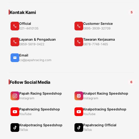
Kontak Kami
5
Official
Customer Service
021-4410135
0895-3939-32709
Layanan & Pengaduan
Tawaran Kerjasama
0859-5619-0422
0878-7748-1465
Email
cs@papahracing.com
Follow Social Media
6
Papah Racing Speedshop
Knalpot Racing Speedshop
Instagram
Instagram
Papahracing Speedshop
Knalpotracing Speedshop
YouTube
YouTube
Knalpotracing Speedshop
Papahracing Official
TikTok
TikTok