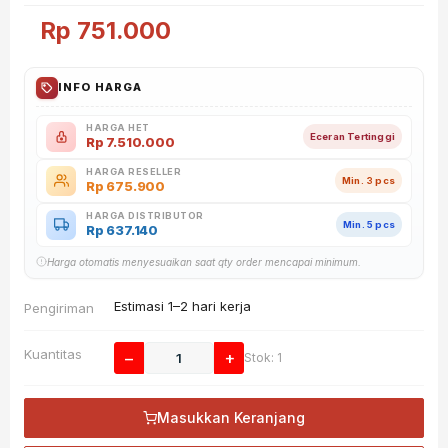
Rp
751.000
INFO HARGA
HARGA HET
Eceran Tertinggi
Rp
7.510.000
HARGA RESELLER
Min. 3 pcs
Rp
675.900
HARGA DISTRIBUTOR
Min. 5 pcs
Rp
637.140
Harga otomatis menyesuaikan saat qty order mencapai minimum.
Estimasi 1–2 hari kerja
Pengiriman
Kuantitas
−
+
Stok: 1
Masukkan Keranjang