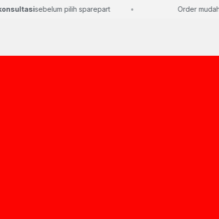
sultasi
sebelum pilih sparepart
Order mudah, l