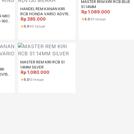
MASTER REM KIRI RCB BLUE
S1 14MM
HANDEL REM KANAN KIRI
Rp
1.089.000
RCB HONDA VARIO ADV150
A MIO
MERAH
Rp
385.000
5.0
30 terjual
-160
5.0
40 terjual
MASTER REM KIRI RCB S1
14MM SILVER
RI
Rp
1.080.000
DV150
5.0
13 terjual