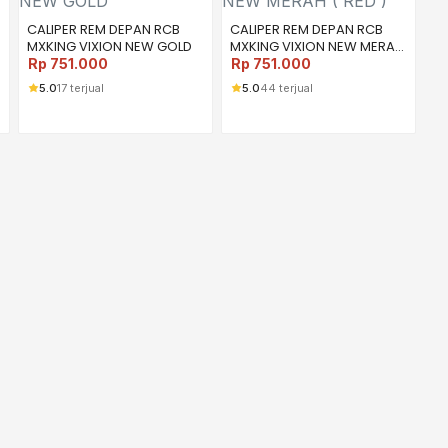
CALIPER REM DEPAN RCB
CALIPER REM DEPAN RCB
MXKING VIXION NEW GOLD
MXKING VIXION NEW MERAH
( RED )
Rp
751.000
Rp
751.000
5.0
17 terjual
5.0
44 terjual