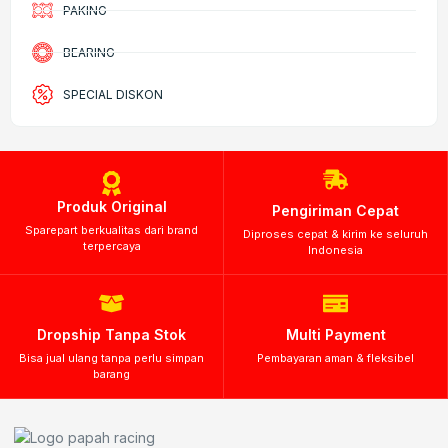
PAKING
BEARING
SPECIAL DISKON
Produk Original
Pengiriman Cepat
Sparepart berkualitas dari brand
Diproses cepat & kirim ke seluruh
terpercaya
Indonesia
Dropship Tanpa Stok
Multi Payment
Bisa jual ulang tanpa perlu simpan
Pembayaran aman & fleksibel
barang