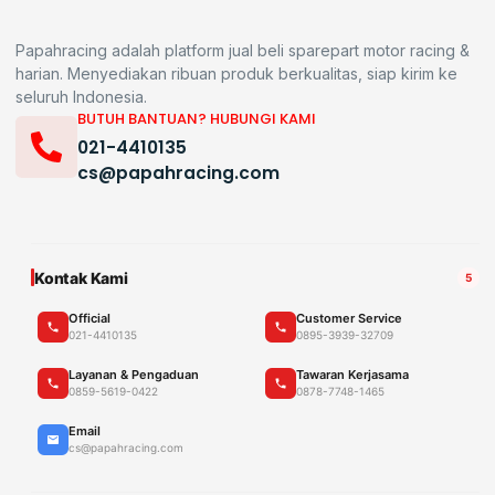
Papahracing adalah platform jual beli sparepart motor racing &
harian. Menyediakan ribuan produk berkualitas, siap kirim ke
seluruh Indonesia.
BUTUH BANTUAN? HUBUNGI KAMI
021-4410135
cs@papahracing.com
Kontak Kami
5
Official
Customer Service
021-4410135
0895-3939-32709
Layanan & Pengaduan
Tawaran Kerjasama
0859-5619-0422
0878-7748-1465
Email
cs@papahracing.com