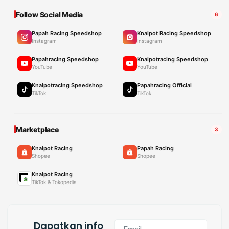
Follow Social Media
6
Papah Racing Speedshop
Knalpot Racing Speedshop
Instagram
Instagram
Papahracing Speedshop
Knalpotracing Speedshop
YouTube
YouTube
Knalpotracing Speedshop
Papahracing Official
TikTok
TikTok
Marketplace
3
Knalpot Racing
Papah Racing
Shopee
Shopee
Knalpot Racing
TikTok & Tokopedia
Dapatkan info