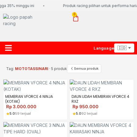
gga 35% minggu ini
Produk racing pilihan untuk performa hari
0
Language
About Us
Contact Us
Lacak Paket
Tag:
MOTOTASSINARI
· 5 produk
Semua produk
MEMBRAN VFORCE 4 NINJA
DAUN LIDAH MEMBRAN VFORCE 4
(KOTAK)
RXZ
Rp
3.000.000
Rp
950.000
5.0
59 terjual
5.0
92 terjual