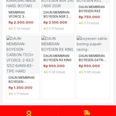
DAUN MEMBRAN
BOYESEN RXZ
MEMBRAN
DAUN MEMBRAN
VFORCE 3
BOYESEN NSR 250
Rp
750.000
KAWASAKI NINJA
/ NSR 250R
Rp
2.500.000
Rp
2.100.000
5.0
·
51 terjual
HARD (KOTAK)
5.0
·
93 terjual
5.0
·
17 terjual
DAUN MEMBRAN
DAUN MEMBRAN
BOYESEN RX KING
BOYESEN SATRIA
2TAK
Rp
950.000
Rp
950.000
5.0
·
58 terjual
5.0
·
98 terjual
DAUN MEMBRAN
BOYESEN
CARBON TECH
Rp
1.350.000
VFORCE 2 RXZ
5.0
·
17 terjual
125Z BANSHEE
TIPE HARD