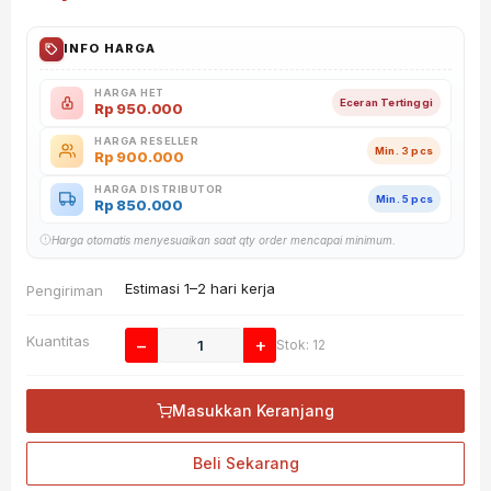
INFO HARGA
HARGA HET
Eceran Tertinggi
Rp
950.000
HARGA RESELLER
Min. 3 pcs
Rp
900.000
HARGA DISTRIBUTOR
Min. 5 pcs
Rp
850.000
Harga otomatis menyesuaikan saat qty order mencapai minimum.
Estimasi 1–2 hari kerja
Pengiriman
Kuantitas
−
+
Stok: 12
Masukkan Keranjang
Beli Sekarang