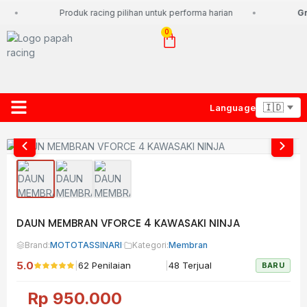
Produk racing pilihan untuk performa harian
Gra
0
Language
About Us
Contact Us
Lacak Paket
DAUN MEMBRAN VFORCE 4 KAWASAKI NINJA
Brand:
MOTOTASSINARI
·
Kategori:
Membran
5.0
|
|
62 Penilaian
48 Terjual
BARU
Rp
950.000