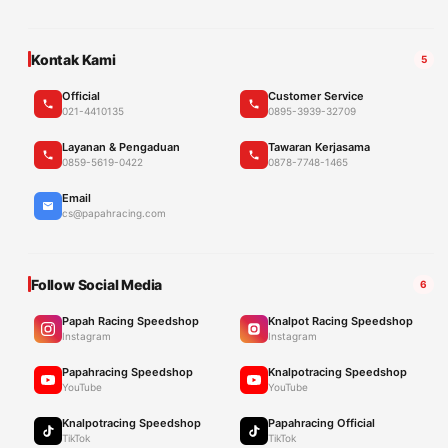
Kontak Kami
5
Official
Customer Service
021-4410135
0895-3939-32709
Layanan & Pengaduan
Tawaran Kerjasama
0859-5619-0422
0878-7748-1465
Email
cs@papahracing.com
Follow Social Media
6
Papah Racing Speedshop
Knalpot Racing Speedshop
Instagram
Instagram
Papahracing Speedshop
Knalpotracing Speedshop
YouTube
YouTube
Knalpotracing Speedshop
Papahracing Official
TikTok
TikTok