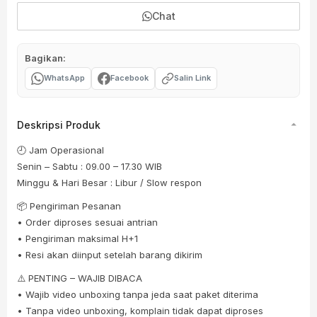
Chat
Bagikan:
WhatsApp
Facebook
Salin Link
Deskripsi Produk
🕘 Jam Operasional
Senin – Sabtu : 09.00 – 17.30 WIB
Minggu & Hari Besar : Libur / Slow respon
📦 Pengiriman Pesanan
• Order diproses sesuai antrian
• Pengiriman maksimal H+1
• Resi akan diinput setelah barang dikirim
⚠️ PENTING – WAJIB DIBACA
• Wajib video unboxing tanpa jeda saat paket diterima
• Tanpa video unboxing, komplain tidak dapat diproses