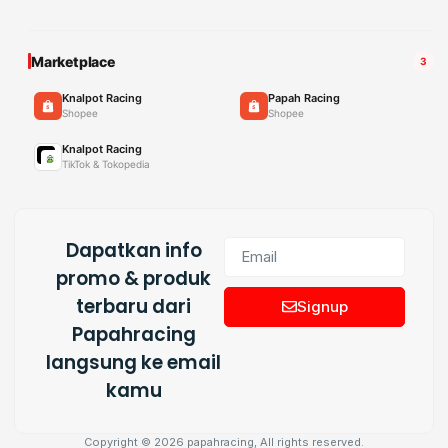
Marketplace
3
Knalpot Racing
Papah Racing
Shopee
Shopee
Knalpot Racing
TikTok & Tokopedia
Dapatkan info
promo & produk
terbaru dari
Signup
Papahracing
langsung ke email
kamu
Copyright © 2026 papahracing, All rights reserved.