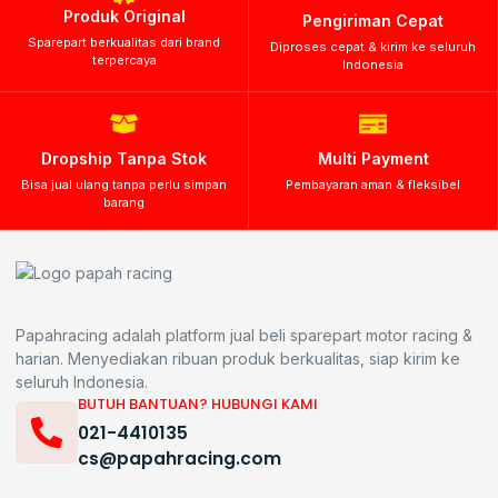
Produk Original
Pengiriman Cepat
Sparepart berkualitas dari brand
Diproses cepat & kirim ke seluruh
terpercaya
Indonesia
Dropship Tanpa Stok
Multi Payment
Bisa jual ulang tanpa perlu simpan
Pembayaran aman & fleksibel
barang
Papahracing adalah platform jual beli sparepart motor racing &
harian. Menyediakan ribuan produk berkualitas, siap kirim ke
seluruh Indonesia.
BUTUH BANTUAN? HUBUNGI KAMI
021-4410135
cs@papahracing.com