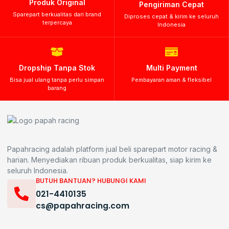
Produk Original
Pengiriman Cepat
Sparepart berkualitas dari brand
Diproses cepat & kirim ke seluruh
terpercaya
Indonesia
Dropship Tanpa Stok
Multi Payment
Bisa jual ulang tanpa perlu simpan
Pembayaran aman & fleksibel
barang
Papahracing adalah platform jual beli sparepart motor racing &
harian. Menyediakan ribuan produk berkualitas, siap kirim ke
seluruh Indonesia.
BUTUH BANTUAN? HUBUNGI KAMI
021-4410135
cs@papahracing.com