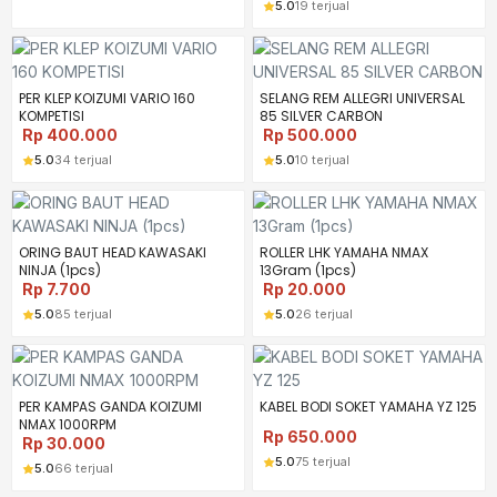
5.0
19 terjual
PER KLEP KOIZUMI VARIO 160
SELANG REM ALLEGRI UNIVERSAL
KOMPETISI
85 SILVER CARBON
Rp
400.000
Rp
500.000
5.0
34 terjual
5.0
10 terjual
ORING BAUT HEAD KAWASAKI
ROLLER LHK YAMAHA NMAX
NINJA (1pcs)
13Gram (1pcs)
Rp
7.700
Rp
20.000
5.0
85 terjual
5.0
26 terjual
PER KAMPAS GANDA KOIZUMI
KABEL BODI SOKET YAMAHA YZ 125
NMAX 1000RPM
Rp
650.000
Rp
30.000
5.0
75 terjual
5.0
66 terjual