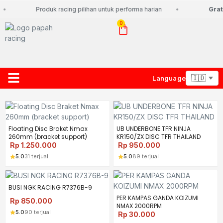
Produk racing pilihan untuk performa harian
Grati
0
Language
About Us
Contact Us
Lacak Paket
Floating Disc Braket Nmax
UB UNDERBONE TFR NINJA
260mm (bracket support)
KR150/ZX DISC TFR THAILAND
Rp
1.250.000
Rp
950.000
5.0
31 terjual
5.0
89 terjual
BUSI NGK RACING R7376B-9
PER KAMPAS GANDA KOIZUMI
Rp
850.000
NMAX 2000RPM
5.0
90 terjual
Rp
30.000