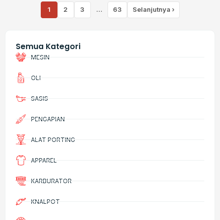
1
2
3
…
63
Selanjutnya ›
Semua Kategori
MESIN
OLI
SASIS
PENGAPIAN
ALAT PORTING
APPAREL
KARBURATOR
KNALPOT