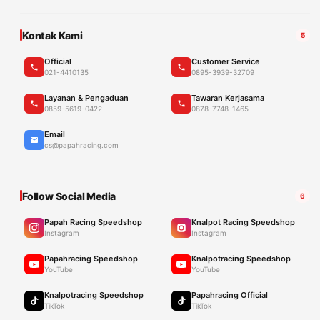
Kontak Kami
5
Official
Customer Service
021-4410135
0895-3939-32709
Layanan & Pengaduan
Tawaran Kerjasama
0859-5619-0422
0878-7748-1465
Email
cs@papahracing.com
Follow Social Media
6
Papah Racing Speedshop
Knalpot Racing Speedshop
Instagram
Instagram
Papahracing Speedshop
Knalpotracing Speedshop
YouTube
YouTube
Knalpotracing Speedshop
Papahracing Official
TikTok
TikTok