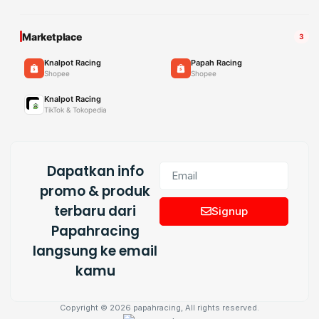
Marketplace
3
Knalpot Racing
Papah Racing
Shopee
Shopee
Knalpot Racing
TikTok & Tokopedia
Dapatkan info
promo & produk
terbaru dari
Signup
Papahracing
langsung ke email
kamu
Copyright © 2026 papahracing, All rights reserved.