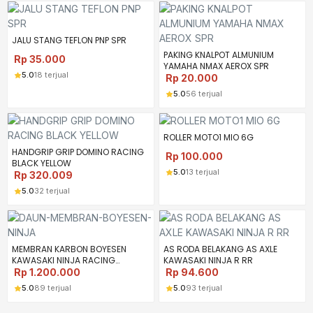
JALU STANG TEFLON PNP SPR
PAKING KNALPOT ALMUNIUM
Rp
35.000
YAMAHA NMAX AEROX SPR
5.0
18 terjual
Rp
20.000
5.0
56 terjual
ROLLER MOTO1 MIO 6G
HANDGRIP GRIP DOMINO RACING
Rp
100.000
BLACK YELLOW
5.0
13 terjual
Rp
320.009
5.0
32 terjual
MEMBRAN KARBON BOYESEN
AS RODA BELAKANG AS AXLE
KAWASAKI NINJA RACING
KAWASAKI NINJA R RR
STANDAR OEM BOYESEN
Rp
1.200.000
Rp
94.600
5.0
89 terjual
5.0
93 terjual