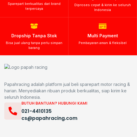
Sparepart berkualitas dari brand
Diproses cepat & kirim ke seluruh
terpercaya
Indonesia
Dropship Tanpa Stok
Multi Payment
Bisa jual ulang tanpa perlu simpan
Pembayaran aman & fleksibel
barang
Papahracing adalah platform jual beli sparepart motor racing &
harian. Menyediakan ribuan produk berkualitas, siap kirim ke
seluruh Indonesia.
BUTUH BANTUAN? HUBUNGI KAMI
021-4410135
cs@papahracing.com