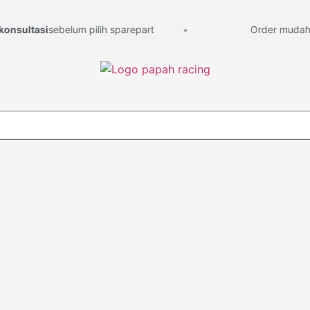
sultasi
sebelum pilih sparepart
Order mudah, la