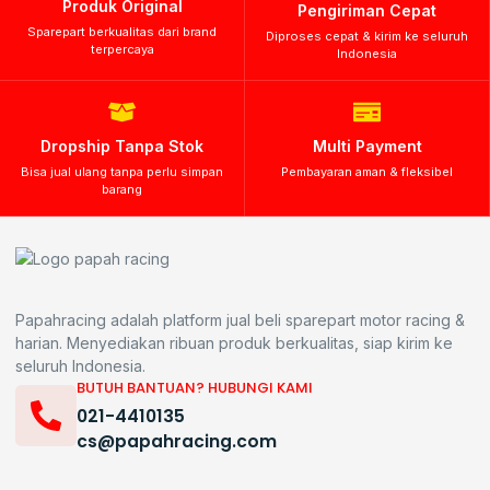
Produk Original
Pengiriman Cepat
Sparepart berkualitas dari brand
Diproses cepat & kirim ke seluruh
terpercaya
Indonesia
Dropship Tanpa Stok
Multi Payment
Bisa jual ulang tanpa perlu simpan
Pembayaran aman & fleksibel
barang
Papahracing adalah platform jual beli sparepart motor racing &
harian. Menyediakan ribuan produk berkualitas, siap kirim ke
seluruh Indonesia.
BUTUH BANTUAN? HUBUNGI KAMI
021-4410135
cs@papahracing.com