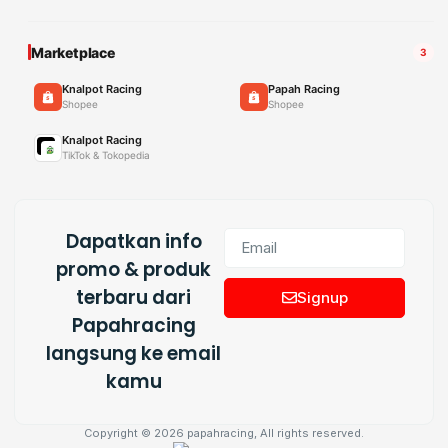
Marketplace
3
Knalpot Racing
Papah Racing
Shopee
Shopee
Knalpot Racing
TikTok & Tokopedia
Dapatkan info
promo & produk
terbaru dari
Signup
Papahracing
langsung ke email
kamu
Copyright © 2026 papahracing, All rights reserved.