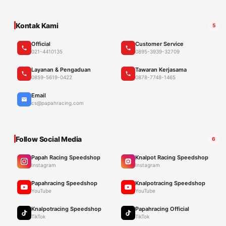
Kontak Kami
5
Official
Customer Service
021-4410135
0895-3939-32709
Layanan & Pengaduan
Tawaran Kerjasama
0859-5619-0422
0878-7748-1465
Email
cs@papahracing.com
Follow Social Media
6
Papah Racing Speedshop
Knalpot Racing Speedshop
Instagram
Instagram
Papahracing Speedshop
Knalpotracing Speedshop
YouTube
YouTube
Knalpotracing Speedshop
Papahracing Official
TikTok
TikTok