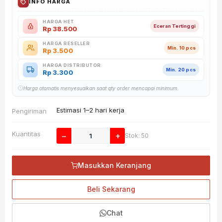
INFO HARGA
HARGA HET
Eceran Tertinggi
Rp
38.500
HARGA RESELLER
Min. 10 pcs
Rp
3.500
HARGA DISTRIBUTOR
Min. 20 pcs
Rp
3.300
Harga otomatis menyesuaikan saat qty order mencapai minimum.
Estimasi 1–2 hari kerja
Pengiriman
Kuantitas
−
+
Stok: 50
Masukkan Keranjang
Beli Sekarang
Chat