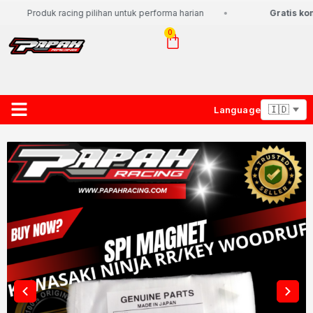
Produk racing pilihan untuk performa harian
Gratis kons
0
Language
About Us
Contact Us
Lacak Paket