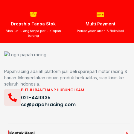
Dropship Tanpa Stok
Multi Payment
Bisa jual ulang tanpa perlu simpan
Pembayaran aman & fleksibel
barang
Papahracing adalah platform jual beli sparepart motor racing &
harian. Menyediakan ribuan produk berkualitas, siap kirim ke
seluruh Indonesia.
BUTUH BANTUAN? HUBUNGI KAMI
021-4410135
cs@papahracing.com
Kontak Kami
5