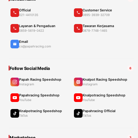
Official
Customer Service
021-4410135
0895-3939-32709
Layanan & Pengaduan
Tawaran Kerjasama
0859-5619-0422
0878-7748-1465
Email
cs@papahracing.com
Follow Social Media
6
Papah Racing Speedshop
Knalpot Racing Speedshop
Instagram
Instagram
Papahracing Speedshop
Knalpotracing Speedshop
YouTube
YouTube
Knalpotracing Speedshop
Papahracing Official
TikTok
TikTok
Marketplace
3