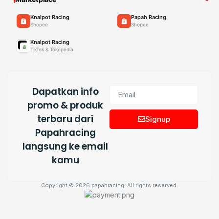
Knalpot Racing
Papah Racing
Shopee
Shopee
Knalpot Racing
TikTok & Tokopedia
Dapatkan info
promo & produk
terbaru dari
Signup
Papahracing
langsung ke email
kamu
Copyright © 2026 papahracing, All rights reserved.