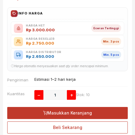
INFO HARGA
HARGA HET
Eceran Tertinggi
Rp
3.000.000
HARGA RESELLER
Min. 3 pcs
Rp
2.750.000
HARGA DISTRIBUTOR
Min. 5 pcs
Rp
2.650.000
Harga otomatis menyesuaikan saat qty order mencapai minimum.
Estimasi 1–2 hari kerja
Pengiriman
Kuantitas
−
+
Stok: 10
Masukkan Keranjang
Beli Sekarang