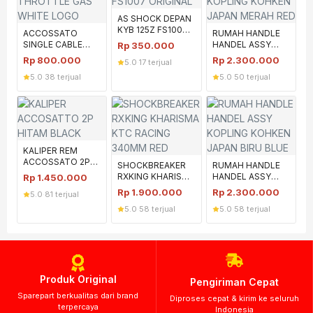
AS SHOCK DEPAN
KYB 125Z FS1007
ACCOSSATO
RUMAH HANDLE
ORIGINAL
SINGLE CABLE
HANDEL ASSY
Rp
350.000
THROTTLE GAS
KOPLING KOHKEN
Rp
800.000
Rp
2.300.000
5.0
·
17 terjual
WHITE LOGO
JAPAN MERAH
5.0
·
38 terjual
5.0
·
50 terjual
RED
KALIPER REM
ACCOSSATO 2P
SHOCKBREAKER
RUMAH HANDLE
HITAM BLACK
RXKING KHARISMA
HANDEL ASSY
Rp
1.450.000
ACCOSATO
KTC RACING
KOPLING KOHKEN
Rp
1.900.000
Rp
2.300.000
5.0
·
81 terjual
340MM RED
JAPAN BIRU BLUE
5.0
·
58 terjual
5.0
·
58 terjual
Produk Original
Pengiriman Cepat
Sparepart berkualitas dari brand
Diproses cepat & kirim ke seluruh
terpercaya
Indonesia