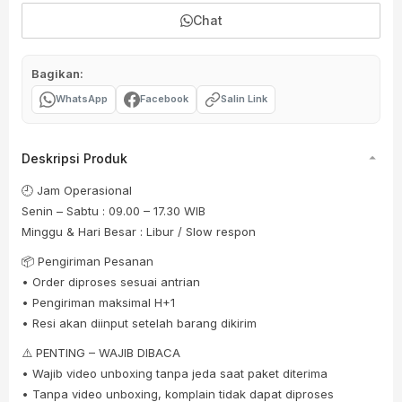
Chat
Bagikan:
WhatsApp
Facebook
Salin Link
Deskripsi Produk
🕘 Jam Operasional
Senin – Sabtu : 09.00 – 17.30 WIB
Minggu & Hari Besar : Libur / Slow respon
📦 Pengiriman Pesanan
• Order diproses sesuai antrian
• Pengiriman maksimal H+1
• Resi akan diinput setelah barang dikirim
⚠️ PENTING – WAJIB DIBACA
• Wajib video unboxing tanpa jeda saat paket diterima
• Tanpa video unboxing, komplain tidak dapat diproses