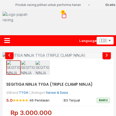
Produk racing pilihan untuk performa harian
Gratis 
0
Language
About Us
Contact Us
Lacak Paket
SEGITIGA NINJA TYGA (TRIPLE CLAMP NINJA)
Brand:
TYGA
·
Kategori:
Variasi & Sasis
5.0
|
|
46 Penilaian
83 Terjual
BARU
Rp
3.000.000