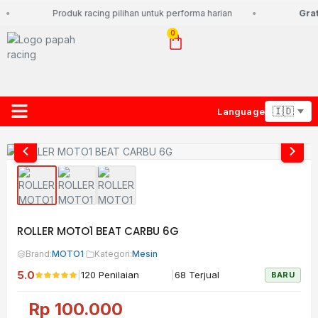
Produk racing pilihan untuk performa harian
Grati
0
Language
About Us
Contact Us
Lacak Paket
ROLLER MOTO1 BEAT CARBU 6G
Brand:
MOTO1
·
Kategori:
Mesin
5.0
|
|
120 Penilaian
68 Terjual
BARU
Rp
100.000