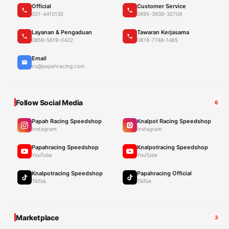
Official
Customer Service
021-4410135
0895-3939-32709
Layanan & Pengaduan
Tawaran Kerjasama
0859-5619-0422
0878-7748-1465
Email
cs@papahracing.com
Follow Social Media
6
Papah Racing Speedshop
Knalpot Racing Speedshop
Instagram
Instagram
Papahracing Speedshop
Knalpotracing Speedshop
YouTube
YouTube
Knalpotracing Speedshop
Papahracing Official
TikTok
TikTok
Marketplace
3