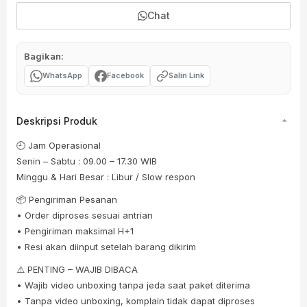
Chat
Bagikan:
WhatsApp
Facebook
Salin Link
Deskripsi Produk
🕘 Jam Operasional
Senin – Sabtu : 09.00 – 17.30 WIB
Minggu & Hari Besar : Libur / Slow respon
📦 Pengiriman Pesanan
• Order diproses sesuai antrian
• Pengiriman maksimal H+1
• Resi akan diinput setelah barang dikirim
⚠️ PENTING – WAJIB DIBACA
• Wajib video unboxing tanpa jeda saat paket diterima
• Tanpa video unboxing, komplain tidak dapat diproses