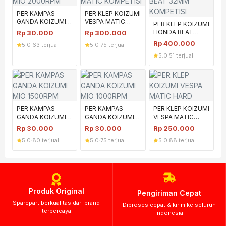
PER KAMPAS
PER KLEP KOIZUMI
GANDA KOIZUMI
VESPA MATIC
PER KLEP KOIZUMI
MIO 2000RPM
KOMPETISI
HONDA BEAT
Rp
30.000
Rp
300.000
32MM KOMPETISI
Rp
400.000
5.0
·
63 terjual
5.0
·
75 terjual
5.0
·
51 terjual
PER KAMPAS
PER KAMPAS
PER KLEP KOIZUMI
GANDA KOIZUMI
GANDA KOIZUMI
VESPA MATIC
MIO 1500RPM
MIO 1000RPM
HARD
Rp
30.000
Rp
30.000
Rp
250.000
5.0
·
80 terjual
5.0
·
75 terjual
5.0
·
88 terjual
Produk Original
Pengiriman Cepat
Sparepart berkualitas dari brand
Diproses cepat & kirim ke seluruh
terpercaya
Indonesia