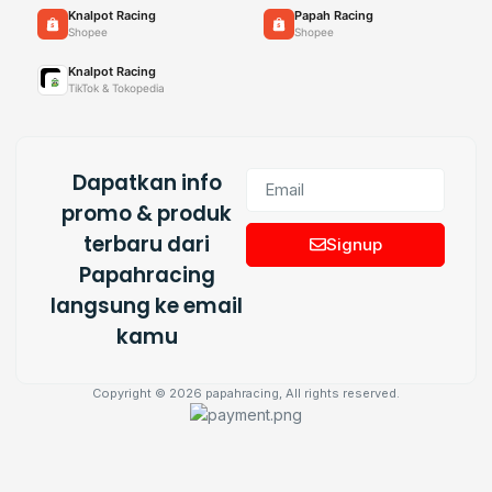
Knalpot Racing
Papah Racing
Shopee
Shopee
Knalpot Racing
TikTok & Tokopedia
Dapatkan info
promo & produk
terbaru dari
Signup
Papahracing
langsung ke email
kamu
Copyright © 2026 papahracing, All rights reserved.