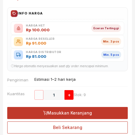
INFO HARGA
HARGA HET
Eceran Tertinggi
Rp
100.000
HARGA RESELLER
Min. 3 pcs
Rp
91.000
HARGA DISTRIBUTOR
Min. 5 pcs
Rp
81.000
Harga otomatis menyesuaikan saat qty order mencapai minimum.
Estimasi 1–2 hari kerja
Pengiriman
Kuantitas
−
+
Stok: 9
Masukkan Keranjang
Beli Sekarang