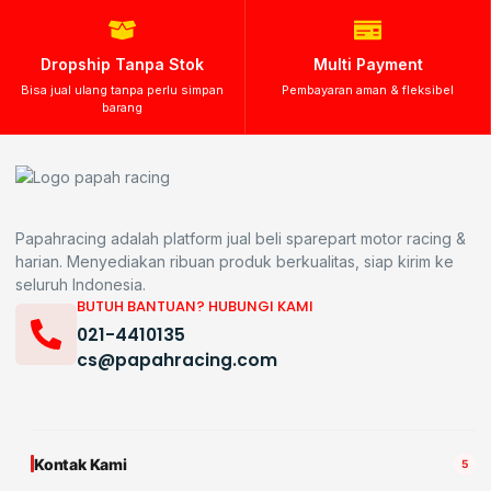
Dropship Tanpa Stok
Multi Payment
Bisa jual ulang tanpa perlu simpan
Pembayaran aman & fleksibel
barang
Papahracing adalah platform jual beli sparepart motor racing &
harian. Menyediakan ribuan produk berkualitas, siap kirim ke
seluruh Indonesia.
BUTUH BANTUAN? HUBUNGI KAMI
021-4410135
cs@papahracing.com
Kontak Kami
5