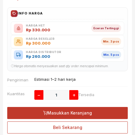
INFO HARGA
HARGA HET
Eceran Tertinggi
Rp
330.000
HARGA RESELLER
Min. 3 pcs
Rp
300.000
HARGA DISTRIBUTOR
Min. 5 pcs
Rp
260.000
Harga otomatis menyesuaikan saat qty order mencapai minimum.
Estimasi 1–2 hari kerja
Pengiriman
Kuantitas
−
+
Tersedia
Masukkan Keranjang
Beli Sekarang