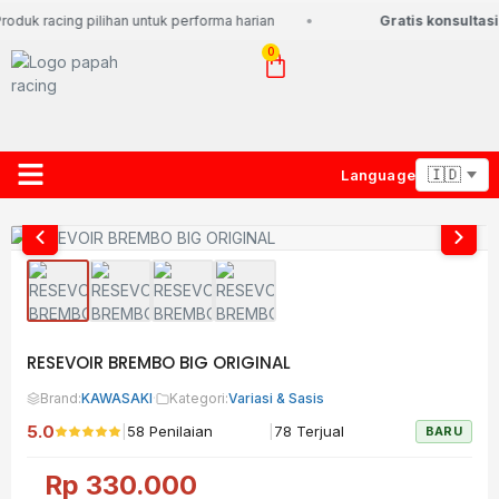
oduk racing pilihan untuk performa harian
Gratis konsultasi
0
Language
About Us
Contact Us
Lacak Paket
RESEVOIR BREMBO BIG ORIGINAL
Brand:
KAWASAKI
·
Kategori:
Variasi & Sasis
5.0
|
|
58 Penilaian
78 Terjual
BARU
Rp
330.000