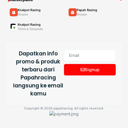
Knalpot Racing
Papah Racing
Shopee
Shopee
Knalpot Racing
TikTok & Tokopedia
Dapatkan info
promo & produk
terbaru dari
Signup
Papahracing
langsung ke email
kamu
Copyright © 2026 papahracing, All rights reserved.