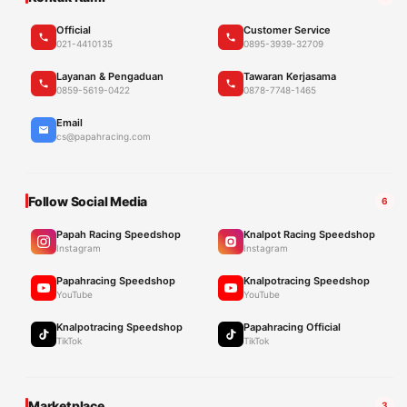
Official
Customer Service
021-4410135
0895-3939-32709
Layanan & Pengaduan
Tawaran Kerjasama
0859-5619-0422
0878-7748-1465
Email
cs@papahracing.com
Follow Social Media
6
Papah Racing Speedshop
Knalpot Racing Speedshop
Instagram
Instagram
Papahracing Speedshop
Knalpotracing Speedshop
YouTube
YouTube
Knalpotracing Speedshop
Papahracing Official
TikTok
TikTok
Marketplace
3