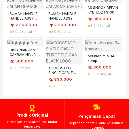
AS SHOCK DEPAN
KYB 125Z FS1007
RUMAH HANDLE
RUMAH HANDLE
ORIGINAL
HANDEL ASSY
HANDEL ASSY
Rp
350.000
KOPLING KOHKEN
KOPLING KOHKEN
Rp
2.300.000
Rp
2.300.000
5.0
·
17 terjual
JAPAN ORANGE
JAPAN MERAH
5.0
·
17 terjual
5.0
·
50 terjual
RED
DISC PIRINGAN
CAKRAM NINJA R
per klep mio 34
SS JL
kompetisi
Rp
500.000
PERFORMANCE
Rp
300.000
5.0
·
11 terjual
ACCOSSATO
SINGLE CABLE
5.0
·
75 terjual
THROTTLE GAS
Rp
850.000
BLACK LOGO
5.0
·
56 terjual
Produk Original
Pengiriman Cepat
Sparepart berkualitas dari brand
Diproses cepat & kirim ke seluruh
terpercaya
Indonesia