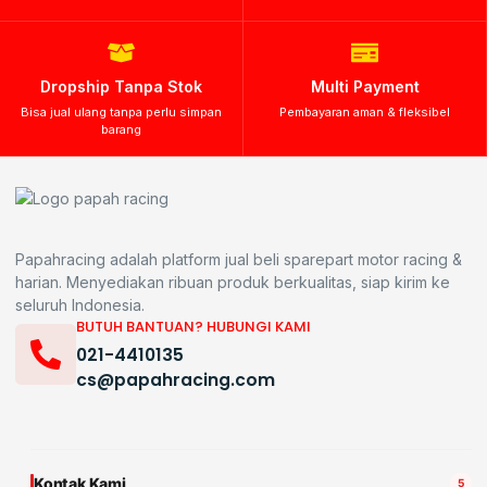
Dropship Tanpa Stok
Multi Payment
Bisa jual ulang tanpa perlu simpan
Pembayaran aman & fleksibel
barang
Papahracing adalah platform jual beli sparepart motor racing &
harian. Menyediakan ribuan produk berkualitas, siap kirim ke
seluruh Indonesia.
BUTUH BANTUAN? HUBUNGI KAMI
021-4410135
cs@papahracing.com
Kontak Kami
5