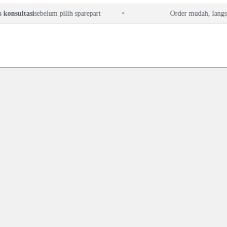
nsultasi
sebelum pilih sparepart
Order mudah, langsung 