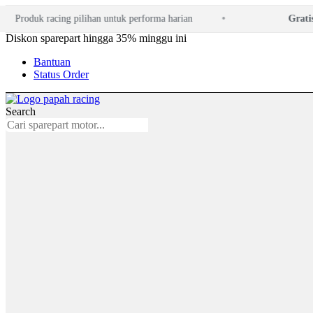
Lewati
Produk racing pilihan untuk performa harian
Gratis ko
ke
konten
Diskon sparepart hingga 35% minggu ini
Bantuan
Status Order
Search