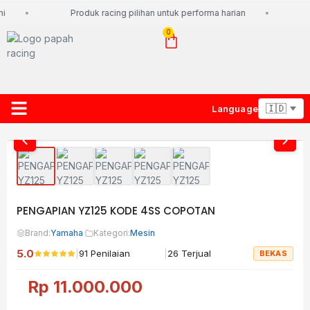
i
Produk racing pilihan untuk performa harian
0
Language
About Us
Contact Us
Lacak Paket
PENGAPIAN YZ125 KODE 4SS COPOTAN
Brand:
Yamaha
·
Kategori:
Mesin
5.0
|
|
91 Penilaian
26 Terjual
BEKAS
Rp
11.000.000