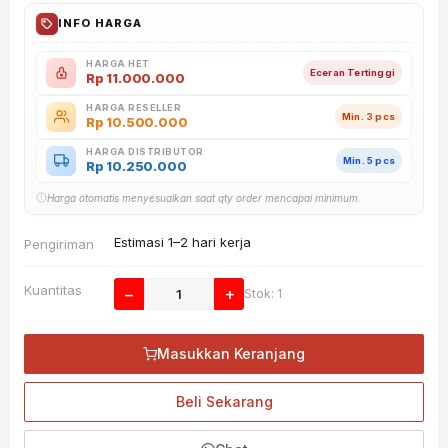
INFO HARGA
HARGA HET
Eceran Tertinggi
Rp
11.000.000
HARGA RESELLER
Min. 3 pcs
Rp
10.500.000
HARGA DISTRIBUTOR
Min. 5 pcs
Rp
10.250.000
Harga otomatis menyesuaikan saat qty order mencapai minimum.
Estimasi 1–2 hari kerja
Pengiriman
Kuantitas
−
+
Stok: 1
Masukkan Keranjang
Beli Sekarang