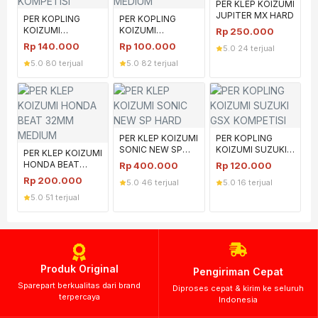
PER KLEP KOIZUMI
JUPITER MX HARD
PER KOPLING
PER KOPLING
KOIZUMI
KOIZUMI
Rp
250.000
KAWASAKI KLX 150
KAWASAKI KLX150
Rp
140.000
Rp
100.000
5.0
·
24 terjual
KOMPETISI
MEDIUM
5.0
·
80 terjual
5.0
·
82 terjual
PER KLEP KOIZUMI
PER KOPLING
SONIC NEW SP
KOIZUMI SUZUKI
PER KLEP KOIZUMI
HARD
GSX KOMPETISI
HONDA BEAT
Rp
400.000
Rp
120.000
32MM MEDIUM
Rp
200.000
5.0
·
46 terjual
5.0
·
16 terjual
5.0
·
51 terjual
Produk Original
Pengiriman Cepat
Sparepart berkualitas dari brand
Diproses cepat & kirim ke seluruh
terpercaya
Indonesia