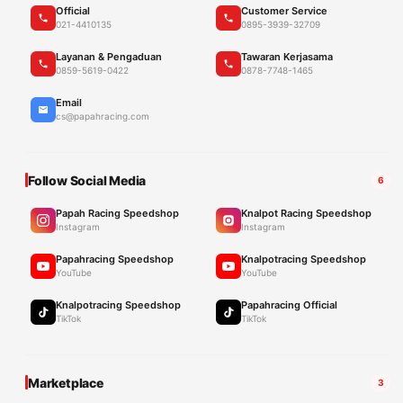
Official
Customer Service
021-4410135
0895-3939-32709
Layanan & Pengaduan
Tawaran Kerjasama
0859-5619-0422
0878-7748-1465
Email
cs@papahracing.com
Follow Social Media
6
Papah Racing Speedshop
Knalpot Racing Speedshop
Instagram
Instagram
Papahracing Speedshop
Knalpotracing Speedshop
YouTube
YouTube
Knalpotracing Speedshop
Papahracing Official
TikTok
TikTok
Marketplace
3