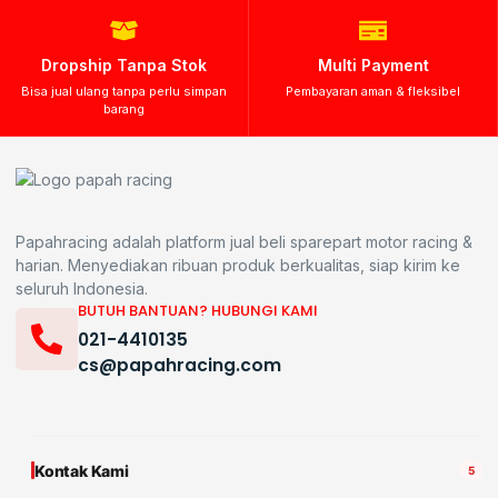
Dropship Tanpa Stok
Multi Payment
Bisa jual ulang tanpa perlu simpan
Pembayaran aman & fleksibel
barang
Papahracing adalah platform jual beli sparepart motor racing &
harian. Menyediakan ribuan produk berkualitas, siap kirim ke
seluruh Indonesia.
BUTUH BANTUAN? HUBUNGI KAMI
021-4410135
cs@papahracing.com
Kontak Kami
5