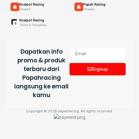
Knalpot Racing
Papah Racing
Shopee
Shopee
Knalpot Racing
TikTok & Tokopedia
Dapatkan info
promo & produk
terbaru dari
Signup
Papahracing
langsung ke email
kamu
Copyright © 2026 papahracing, All rights reserved.