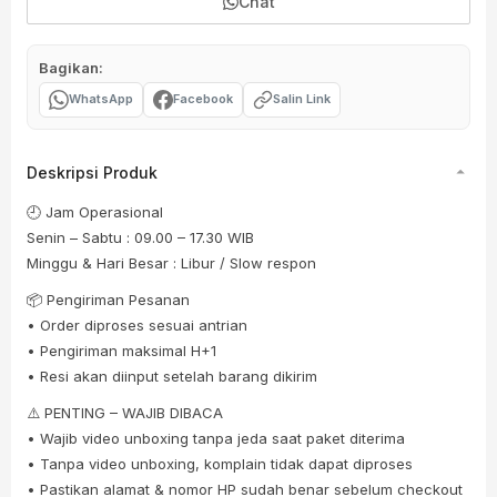
Chat
Bagikan:
WhatsApp
Facebook
Salin Link
Deskripsi Produk
🕘 Jam Operasional
Senin – Sabtu : 09.00 – 17.30 WIB
Minggu & Hari Besar : Libur / Slow respon
📦 Pengiriman Pesanan
• Order diproses sesuai antrian
• Pengiriman maksimal H+1
• Resi akan diinput setelah barang dikirim
⚠️ PENTING – WAJIB DIBACA
• Wajib video unboxing tanpa jeda saat paket diterima
• Tanpa video unboxing, komplain tidak dapat diproses
• Pastikan alamat & nomor HP sudah benar sebelum checkout