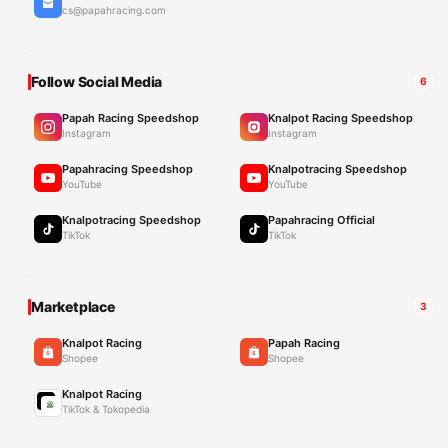
cs@papahracing.com
Follow Social Media
6
Papah Racing Speedshop
Knalpot Racing Speedshop
Instagram
Instagram
Papahracing Speedshop
Knalpotracing Speedshop
YouTube
YouTube
Knalpotracing Speedshop
Papahracing Official
TikTok
TikTok
Marketplace
3
Knalpot Racing
Papah Racing
Shopee
Shopee
Knalpot Racing
TikTok & Tokopedia