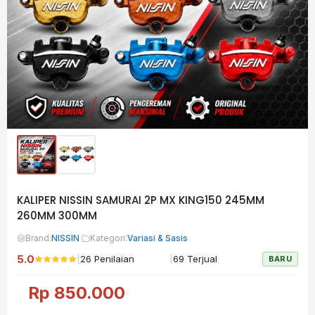
KALIPER NISSIN SAMURAI 2P MX KING150 245MM
260MM 300MM
Brand:
NISSIN
·
Kategori:
Variasi & Sasis
5.0
|
|
26 Penilaian
69 Terjual
BARU
Rp
850.000