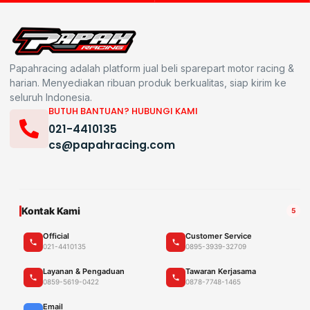
Papahracing adalah platform jual beli sparepart motor racing &
harian. Menyediakan ribuan produk berkualitas, siap kirim ke
seluruh Indonesia.
BUTUH BANTUAN? HUBUNGI KAMI
021-4410135
cs@papahracing.com
Kontak Kami
5
Official
Customer Service
021-4410135
0895-3939-32709
Layanan & Pengaduan
Tawaran Kerjasama
0859-5619-0422
0878-7748-1465
Email