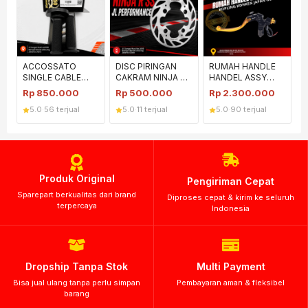
ACCOSSATO
DISC PIRINGAN
RUMAH HANDLE
SINGLE CABLE
CAKRAM NINJA R
HANDEL ASSY
THROTTLE GAS
SS JL
KOPLING KOHKEN
Rp
850.000
Rp
500.000
Rp
2.300.000
BLACK LOGO
PERFORMANCE
JAPAN GOLD
5.0
·
56 terjual
5.0
·
11 terjual
5.0
·
90 terjual
Produk Original
Pengiriman Cepat
Sparepart berkualitas dari brand
Diproses cepat & kirim ke seluruh
terpercaya
Indonesia
Dropship Tanpa Stok
Multi Payment
Bisa jual ulang tanpa perlu simpan
Pembayaran aman & fleksibel
barang