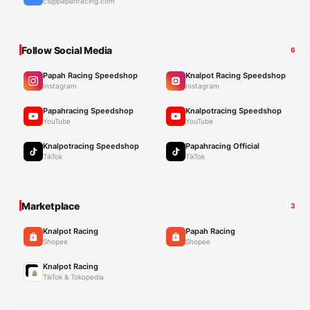
cs@papahracing.com
Follow Social Media
6
Papah Racing Speedshop
Knalpot Racing Speedshop
Instagram
Instagram
Papahracing Speedshop
Knalpotracing Speedshop
YouTube
YouTube
Knalpotracing Speedshop
Papahracing Official
TikTok
TikTok
Marketplace
3
Knalpot Racing
Papah Racing
Shopee
Shopee
Knalpot Racing
TikTok & Tokopedia