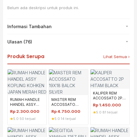
Belum ada deskripsi untuk produk ini.
Informasi Tambahan
Ulasan (76)
Produk Serupa
Lihat Semua ›
KALIPER REM
ACCOSSATO 2P
RUMAH HANDLE
MASTER REM
HITAM BLACK
HANDEL ASSY
ACCOSSATO
Rp
1.450.000
ACCOSATO
KOPLING KOHKEN
19X18 BALCK
Rp
2.300.000
Rp
4.750.000
5.0
·
81 terjual
JAPAN MERAH
SILVER
5.0
·
50 terjual
5.0
·
14 terjual
RED