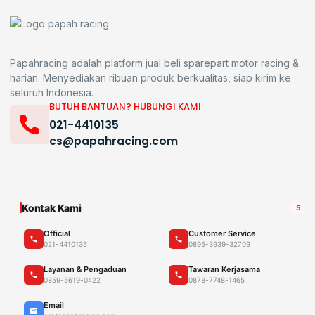
Papahracing adalah platform jual beli sparepart motor racing &
harian. Menyediakan ribuan produk berkualitas, siap kirim ke
seluruh Indonesia.
BUTUH BANTUAN? HUBUNGI KAMI
021-4410135
cs@papahracing.com
Kontak Kami
5
Official
Customer Service
021-4410135
0895-3939-32709
Layanan & Pengaduan
Tawaran Kerjasama
0859-5619-0422
0878-7748-1465
Email