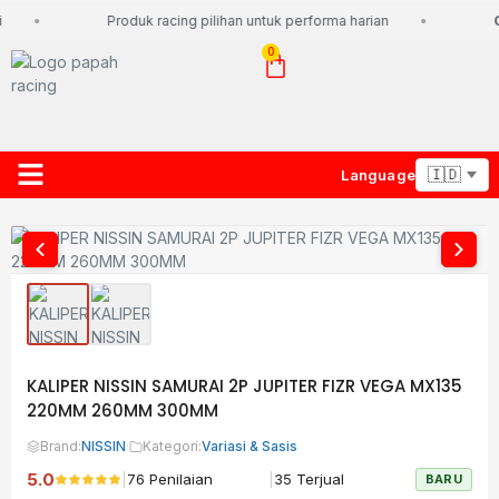
Produk racing pilihan untuk performa harian
G
0
Language
About Us
Contact Us
Lacak Paket
KALIPER NISSIN SAMURAI 2P JUPITER FIZR VEGA MX135
220MM 260MM 300MM
Brand:
NISSIN
·
Kategori:
Variasi & Sasis
5.0
|
|
76 Penilaian
35 Terjual
BARU