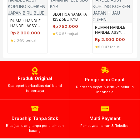
SEGITIGA YAMAHA
125Z 5BU KYB
RUMAH HANDLE
HANDEL ASSY
Rp
750.000
RUMAH HANDLE
KOPLING KOHKEN
HANDEL ASSY
Rp
2.300.000
5.0
·
53 terjual
JAPAN BIRU BLUE
KOPLING KOHKEN
Rp
2.300.000
5.0
·
58 terjual
JAPAN HIJAU
5.0
·
47 terjual
GREEN
Produk Original
Pengiriman Cepat
Sparepart berkualitas dari brand
Diproses cepat & kirim ke seluruh
terpercaya
Indonesia
Dropship Tanpa Stok
Multi Payment
Bisa jual ulang tanpa perlu simpan
Pembayaran aman & fleksibel
barang