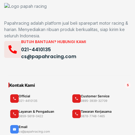
Papahracing adalah platform jual beli sparepart motor racing &
harian. Menyediakan ribuan produk berkualitas, siap kirim ke
seluruh Indonesia.
BUTUH BANTUAN? HUBUNGI KAMI
021-4410135
cs@papahracing.com
Kontak Kami
5
Official
Customer Service
021-4410135
0895-3939-32709
Layanan & Pengaduan
Tawaran Kerjasama
0859-5619-0422
0878-7748-1465
Email
cs@papahracing.com