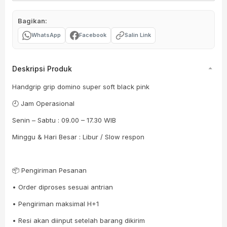
Bagikan:
WhatsApp
Facebook
Salin Link
Deskripsi Produk
Handgrip grip domino super soft black pink
🕘 Jam Operasional
Senin – Sabtu : 09.00 – 17.30 WIB
Minggu & Hari Besar : Libur / Slow respon
📦 Pengiriman Pesanan
• Order diproses sesuai antrian
• Pengiriman maksimal H+1
• Resi akan diinput setelah barang dikirim