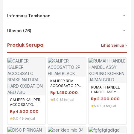
Informasi Tambahan
Ulasan (76)
Produk Serupa
Lihat Semua ›
KALIPER REM
ACCOSSATO 2P
RUMAH HANDLE
HITAM BLACK
HANDEL ASSY
Rp
1.450.000
ACCOSATO
KOPLING KOHKEN
Rp
2.300.000
CALIPER KALIPER
5.0
·
81 terjual
JAPAN GOLD
ACCOSSATO
5.0
·
90 terjual
BRAKE NATURAL
Rp
4.500.000
HARD OXIDATION
5.0
·
48 terjual
ABU ABU