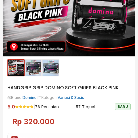
HANDGRIP GRIP DOMINO SOFT GRIPS BLACK PINK
Brand:
Domino
·
Kategori:
Variasi & Sasis
5.0
|
|
76 Penilaian
57 Terjual
BARU
Rp
320.000