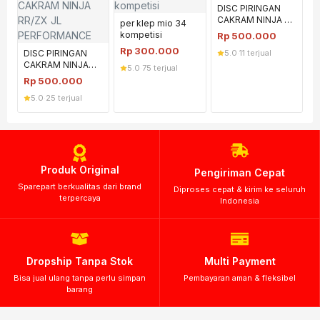
DISC PIRINGAN
CAKRAM NINJA R
per klep mio 34
SS JL
kompetisi
Rp
500.000
PERFORMANCE
Rp
300.000
DISC PIRINGAN
5.0
·
11 terjual
CAKRAM NINJA
5.0
·
75 terjual
RR/ZX JL
Rp
500.000
PERFORMANCE
5.0
·
25 terjual
Produk Original
Pengiriman Cepat
Sparepart berkualitas dari brand
Diproses cepat & kirim ke seluruh
terpercaya
Indonesia
Dropship Tanpa Stok
Multi Payment
Bisa jual ulang tanpa perlu simpan
Pembayaran aman & fleksibel
barang