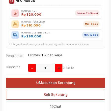
INFO HARGA
HARGA HET
Eceran Tertinggi
Rp
320.000
HARGA RESELLER
Min. 5 pcs
Rp
310.000
HARGA DISTRIBUTOR
Min. 10 pcs
Rp
290.000
Harga otomatis menyesuaikan saat qty order mencapai minimum.
Estimasi 1–2 hari kerja
Pengiriman
Kuantitas
−
+
Stok: 10
Masukkan Keranjang
Beli Sekarang
Chat