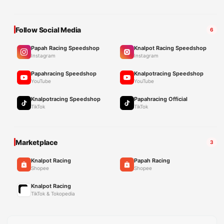
Follow Social Media
6
Papah Racing Speedshop
Knalpot Racing Speedshop
Instagram
Instagram
Papahracing Speedshop
Knalpotracing Speedshop
YouTube
YouTube
Knalpotracing Speedshop
Papahracing Official
TikTok
TikTok
Marketplace
3
Knalpot Racing
Papah Racing
Shopee
Shopee
Knalpot Racing
TikTok & Tokopedia