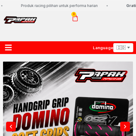
Produk racing pilihan untuk performa harian
Gratis
0
Language
About Us
Contact Us
Lacak Paket