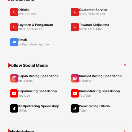
Official
Customer Service
021-4410135
0895-3939-32709
Layanan & Pengaduan
Tawaran Kerjasama
0859-5619-0422
0878-7748-1465
Email
cs@papahracing.com
Follow Social Media
6
Papah Racing Speedshop
Knalpot Racing Speedshop
Instagram
Instagram
Papahracing Speedshop
Knalpotracing Speedshop
YouTube
YouTube
Knalpotracing Speedshop
Papahracing Official
TikTok
TikTok
Marketplace
3