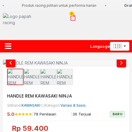
Produk racing pilihan untuk performa harian
Grati
0
Language
About Us
Contact Us
Lacak Paket
HANDLE REM KAWASAKI NINJA
Brand:
KAWASAKI
·
Kategori:
Variasi & Sasis
5.0
|
|
78 Penilaian
36 Terjual
BARU
Rp
59.400