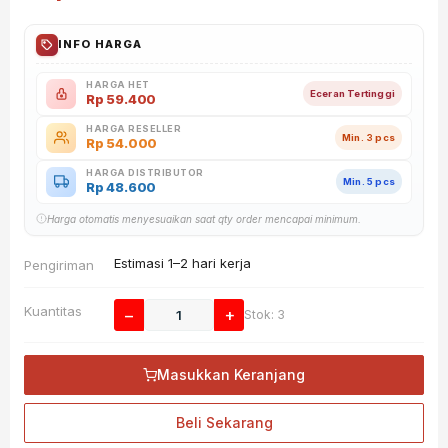
INFO HARGA
HARGA HET
Eceran Tertinggi
Rp
59.400
HARGA RESELLER
Min. 3 pcs
Rp
54.000
HARGA DISTRIBUTOR
Min. 5 pcs
Rp
48.600
Harga otomatis menyesuaikan saat qty order mencapai minimum.
Estimasi 1–2 hari kerja
Pengiriman
Kuantitas
−
+
Stok: 3
Masukkan Keranjang
Beli Sekarang