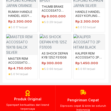
THUMB BRAKE
ACCOSSATO
RUMAH HANDLE
HANDLE HANDEL
BP001
HANDEL ASSY
ASSY KOPLING
Rp
9.000.000
KOPLING KOHKEN
KOHKEN JAPAN
Rp
2.300.000
Rp
2.300.000
5.0
·
29 terjual
JAPAN ORANGE
SILVER
5.0
·
17 terjual
5.0
·
53 terjual
AS SHOCK DEPAN
KALIPER REM
KYB 125Z FS1006
ACCOSSATO 2P
MASTER REM
HITAM BLACK
ACCOSSATO
Rp
300.000
Rp
1.450.000
ACCOSATO
19X18 BALCK
Rp
4.750.000
5.0
·
66 terjual
5.0
·
81 terjual
SILVER
5.0
·
14 terjual
Produk Original
Pengiriman Cepat
Sparepart berkualitas dari brand
Diproses cepat & kirim ke seluruh
terpercaya
Indonesia