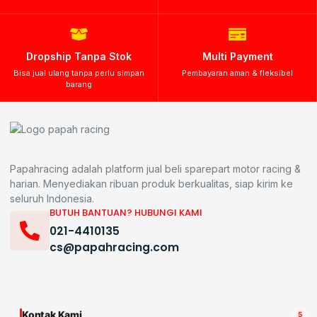
Dropship Tanpa Stok
Multi Payment
Bisa jual ulang tanpa perlu simpan
Pembayaran aman & fleksibel
barang
Papahracing adalah platform jual beli sparepart motor racing &
harian. Menyediakan ribuan produk berkualitas, siap kirim ke
seluruh Indonesia.
BUTUH BANTUAN? HUBUNGI KAMI
021-4410135
cs@papahracing.com
Kontak Kami
5