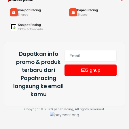
Knalpot Racing
Papah Racing
Shopee
Shopee
Knalpot Racing
TikTok & Tokopedia
Dapatkan info
promo & produk
terbaru dari
Signup
Papahracing
langsung ke email
kamu
Copyright © 2026 papahracing, All rights reserved.