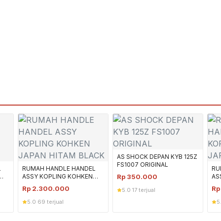
AS SHOCK DEPAN KYB 125Z
FS1007 ORIGINAL
L
RUMAH HANDLE HANDEL
RU
ASSY KOPLING KOHKEN
Rp
350.000
AS
JAPAN HITAM BLACK
JA
Rp
2.300.000
R
5.0
·
17 terjual
5.0
·
69 terjual
5