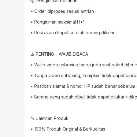
📦 Pengiriman Pesanan
• Order diproses sesuai antrian
• Pengiriman maksimal H+1
• Resi akan diinput setelah barang dikirim
⚠️ PENTING – WAJIB DIBACA
• Wajib video unboxing tanpa jeda saat paket diteri
• Tanpa video unboxing, komplain tidak dapat dipr
• Pastikan alamat & nomor HP sudah benar sebelum
• Barang yang sudah dibeli tidak dapat ditukar / dik
🔧 Jaminan Produk
• 100% Produk Original & Berkualitas