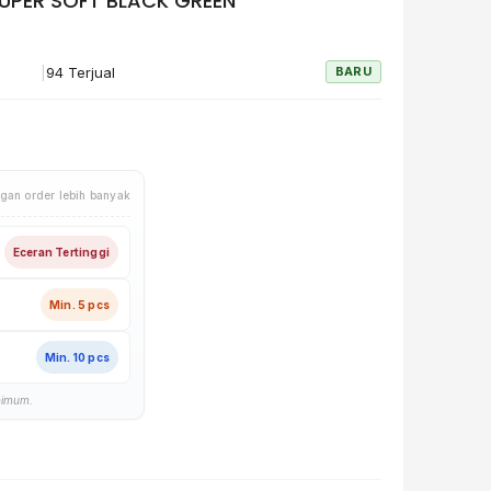
UPER SOFT BLACK GREEN
|
94 Terjual
BARU
gan order lebih banyak
Eceran Tertinggi
Min. 5 pcs
Min. 10 pcs
nimum.