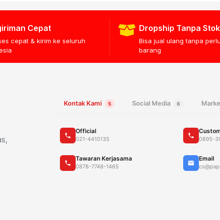
iriman Cepat
Dropship Tanpa Stok
ses cepat & kirim ke seluruh
Bisa jual ulang tanpa per
esia
barang
Kontak Kami
Social Media
Marke
5
6
Official
Custom
as,
021-4410135
0895-3
Tawaran Kerjasama
Email
0878-7748-1465
cs@pap