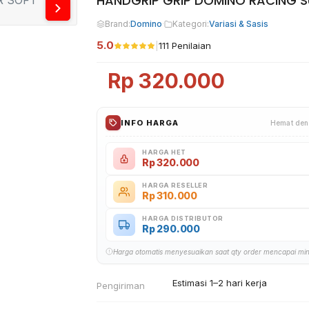
HANDGRIP GRIP DOMINO RACING S
Brand:
Domino
·
Kategori:
Variasi & Sasis
5.0
|
111 Penilaian
Rp
320.000
INFO HARGA
Hemat den
HARGA HET
Rp
320.000
HARGA RESELLER
Rp
310.000
HARGA DISTRIBUTOR
Rp
290.000
Harga otomatis menyesuaikan saat qty order mencapai mi
Estimasi 1–2 hari kerja
Pengiriman