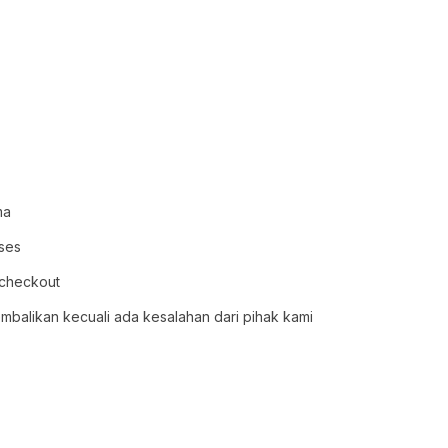
ma
oses
 checkout
embalikan kecuali ada kesalahan dari pihak kami