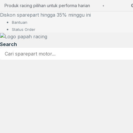
Lewati
roduk racing pilihan untuk performa harian
Grat
ke
Diskon sparepart hingga 35% minggu ini
konten
Bantuan
Status Order
Search