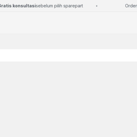
is konsultasi
sebelum pilih sparepart
Order mud