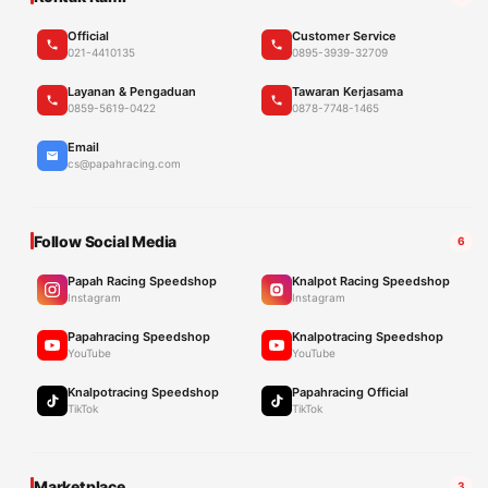
Official
Customer Service
021-4410135
0895-3939-32709
Layanan & Pengaduan
Tawaran Kerjasama
0859-5619-0422
0878-7748-1465
Email
cs@papahracing.com
Follow Social Media
6
Papah Racing Speedshop
Knalpot Racing Speedshop
Instagram
Instagram
Papahracing Speedshop
Knalpotracing Speedshop
YouTube
YouTube
Knalpotracing Speedshop
Papahracing Official
TikTok
TikTok
Marketplace
3