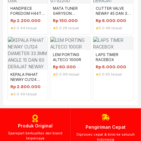
HANDPIECE
MATA TUNER
CUTTER VALVE
FOREDOM H44T
GARYSON
NEWAY 45 DAN 30
USA
GT5220D
DERAJAT
Rp
2.200.000
Rp
150.000
Rp
6.000.000
5.0
·
44 terjual
5.0
·
28 terjual
5.0
·
48 terjual
LEM PORTING
LAPS TIMER
ALTECO 100GR
RACEBOX
Rp
60.000
Rp
6.000.000
KEPALA PAHAT
5.0
·
99 terjual
5.0
·
65 terjual
NEWAY CU124
DIAMETER
Rp
2.800.000
33.3MM ANGLE 15
5.0
·
49 terjual
DAN 60 DERAJAT
NEWAY
Produk Original
Pengiriman Cepat
Sparepart berkualitas dari brand
Diproses cepat & kirim ke seluruh
terpercaya
Indonesia