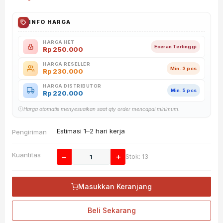
INFO HARGA
HARGA HET
Eceran Tertinggi
Rp
250.000
HARGA RESELLER
Min. 3 pcs
Rp
230.000
HARGA DISTRIBUTOR
Min. 5 pcs
Rp
220.000
Harga otomatis menyesuaikan saat qty order mencapai minimum.
Estimasi 1–2 hari kerja
Pengiriman
Kuantitas
−
+
Stok: 13
Masukkan Keranjang
Beli Sekarang