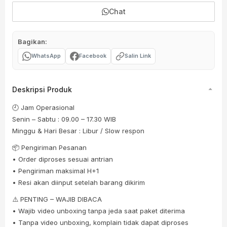
Chat
Bagikan:
WhatsApp
Facebook
Salin Link
Deskripsi Produk
🕘 Jam Operasional
Senin – Sabtu : 09.00 – 17.30 WIB
Minggu & Hari Besar : Libur / Slow respon
📦 Pengiriman Pesanan
• Order diproses sesuai antrian
• Pengiriman maksimal H+1
• Resi akan diinput setelah barang dikirim
⚠️ PENTING – WAJIB DIBACA
• Wajib video unboxing tanpa jeda saat paket diterima
• Tanpa video unboxing, komplain tidak dapat diproses