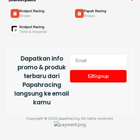
Knalpot Racing
Papah Racing
Shopee
Shopee
Knalpot Racing
TikTok & Tokopedia
Dapatkan info
promo & produk
terbaru dari
Signup
Papahracing
langsung ke email
kamu
Copyright © 2026 papahracing, All rights reserved.