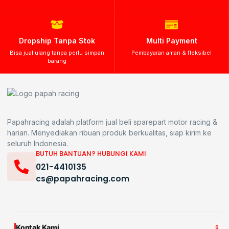
Dropship Tanpa Stok
Multi Payment
Bisa jual ulang tanpa perlu simpan
Pembayaran aman & fleksibel
barang
Papahracing adalah platform jual beli sparepart motor racing &
harian. Menyediakan ribuan produk berkualitas, siap kirim ke
seluruh Indonesia.
BUTUH BANTUAN? HUBUNGI KAMI
021-4410135
cs@papahracing.com
Kontak Kami
5