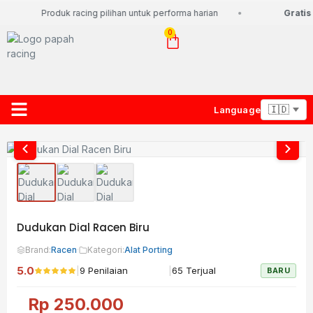
Produk racing pilihan untuk performa harian
Gratis 
0
Language
About Us
Contact Us
Lacak Paket
Dudukan Dial Racen Biru
Brand:
Racen
·
Kategori:
Alat Porting
5.0
|
|
9 Penilaian
65 Terjual
BARU
Rp
250.000