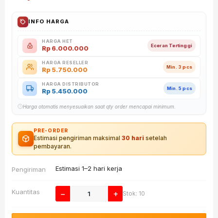
INFO HARGA
HARGA HET
Eceran Tertinggi
Rp
6.000.000
HARGA RESELLER
Min. 3 pcs
Rp
5.750.000
HARGA DISTRIBUTOR
Min. 5 pcs
Rp
5.450.000
Harga otomatis menyesuaikan saat qty order mencapai minimum.
PRE-ORDER
Estimasi pengiriman maksimal
30 hari
setelah
pembayaran.
Estimasi 1–2 hari kerja
Pengiriman
Kuantitas
−
+
Stok: 10