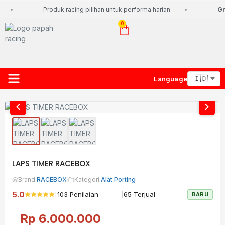
Produk racing pilihan untuk performa harian
Gra
0
Language
About Us
Contact Us
Lacak Paket
LAPS TIMER RACEBOX
Brand:
RACEBOX
·
Kategori:
Alat Porting
5.0
|
|
103 Penilaian
65 Terjual
BARU
Rp
6.000.000