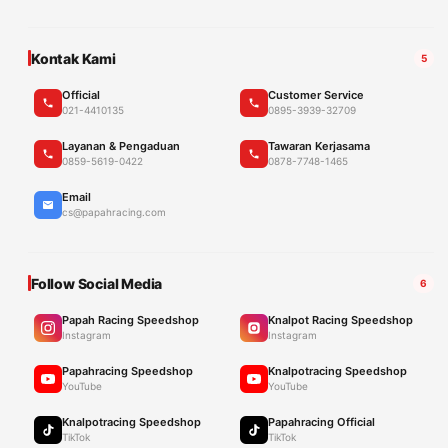
Kontak Kami
5
Official
Customer Service
021-4410135
0895-3939-32709
Layanan & Pengaduan
Tawaran Kerjasama
0859-5619-0422
0878-7748-1465
Email
cs@papahracing.com
Follow Social Media
6
Papah Racing Speedshop
Knalpot Racing Speedshop
Instagram
Instagram
Papahracing Speedshop
Knalpotracing Speedshop
YouTube
YouTube
Knalpotracing Speedshop
Papahracing Official
TikTok
TikTok