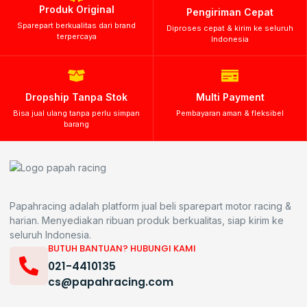
Produk Original
Pengiriman Cepat
Sparepart berkualitas dari brand
Diproses cepat & kirim ke seluruh
terpercaya
Indonesia
Dropship Tanpa Stok
Multi Payment
Bisa jual ulang tanpa perlu simpan
Pembayaran aman & fleksibel
barang
Papahracing adalah platform jual beli sparepart motor racing &
harian. Menyediakan ribuan produk berkualitas, siap kirim ke
seluruh Indonesia.
BUTUH BANTUAN? HUBUNGI KAMI
021-4410135
cs@papahracing.com