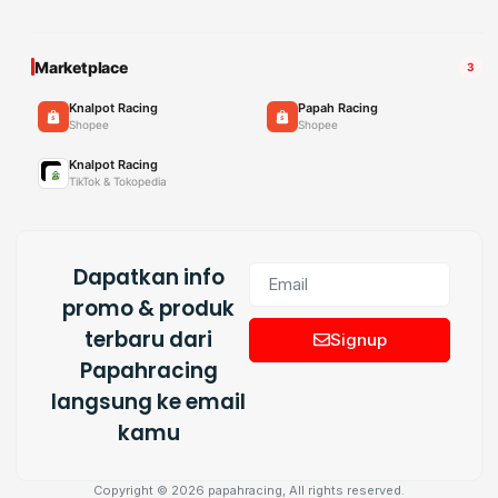
Marketplace
3
Knalpot Racing
Papah Racing
Shopee
Shopee
Knalpot Racing
TikTok & Tokopedia
Dapatkan info
promo & produk
terbaru dari
Signup
Papahracing
langsung ke email
kamu
Copyright © 2026 papahracing, All rights reserved.