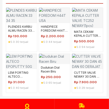
PLENDES KARBU
HANDPIECE
ALMU RACEN 33
FOREDOM H44T
MATA CEKAM
34 35
USA
KEPALA CUTTER
Rp
130.000
Rp
2.200.000
VALVE TC252
Rp
500.000
5.0
·
30 terjual
5.0
·
44 terjual
NEWAY(1pcs)
5.0
·
94 terjual
Dudukan Dial
Racen Biru
LEM PORTING
CUTTER VALVE
ALTECO
NEWAY 30 DAN 45
Rp
250.000
EPOPUTTY 50G
DAN 60 DERAJAT
Rp
31.000
Rp
7.900.000
5.0
·
65 terjual
5.0
·
40 terjual
5.0
·
28 terjual