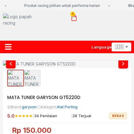
Produk racing pilihan untuk performa harian
Grat
0
Language
About Us
Contact Us
Lacak Paket
MATA TUNER GARYSON GT5220D
Brand:
garyson
·
Kategori:
Alat Porting
5.0
|
|
34 Penilaian
28 Terjual
BEKAS
Rp
150.000