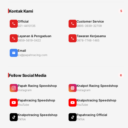
Kontak Kami
5
Official
Customer Service
021-4410135
0895-3939-32709
Layanan & Pengaduan
Tawaran Kerjasama
0859-5619-0422
0878-7748-1465
Email
cs@papahracing.com
Follow Social Media
6
Papah Racing Speedshop
Knalpot Racing Speedshop
Instagram
Instagram
Papahracing Speedshop
Knalpotracing Speedshop
YouTube
YouTube
Knalpotracing Speedshop
Papahracing Official
TikTok
TikTok