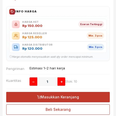
INFO HARGA
HARGA HET
Eceran Tertinggi
Rp
150.000
HARGA RESELLER
Min. 3 pcs
Rp
125.000
HARGA DISTRIBUTOR
Min. 5 pcs
Rp
120.000
Harga otomatis menyesuaikan saat qty order mencapai minimum.
Estimasi 1–2 hari kerja
Pengiriman
Kuantitas
−
+
Stok: 10
Masukkan Keranjang
Beli Sekarang