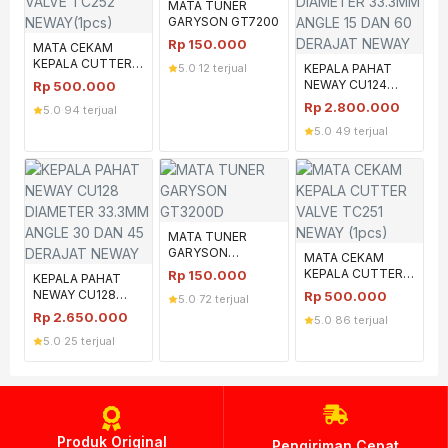
MATA TUNER
GARYSON GT7200
Rp
150.000
MATA CEKAM
KEPALA CUTTER
5.0
·
12 terjual
KEPALA PAHAT
VALVE TC252
NEWAY CU124
Rp
500.000
NEWAY(1pcs)
DIAMETER
Rp
2.800.000
5.0
·
94 terjual
33.3MM ANGLE 15
5.0
·
49 terjual
DAN 60 DERAJAT
NEWAY
MATA TUNER
GARYSON
MATA CEKAM
GT3200D
KEPALA CUTTER
Rp
150.000
KEPALA PAHAT
VALVE TC251
NEWAY CU128
Rp
500.000
5.0
·
72 terjual
NEWAY (1pcs)
DIAMETER
Rp
2.650.000
5.0
·
86 terjual
33.3MM ANGLE 30
5.0
·
25 terjual
DAN 45 DERAJAT
NEWAY
Produk Original
Pengiriman Cepat