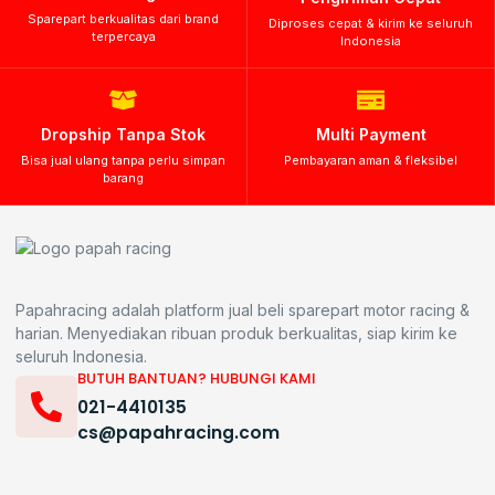
Sparepart berkualitas dari brand
Diproses cepat & kirim ke seluruh
terpercaya
Indonesia
Dropship Tanpa Stok
Multi Payment
Bisa jual ulang tanpa perlu simpan
Pembayaran aman & fleksibel
barang
Papahracing adalah platform jual beli sparepart motor racing &
harian. Menyediakan ribuan produk berkualitas, siap kirim ke
seluruh Indonesia.
BUTUH BANTUAN? HUBUNGI KAMI
021-4410135
cs@papahracing.com