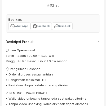
Chat
Bagikan:
WhatsApp
Facebook
Salin Link
Deskripsi Produk
🕘 Jam Operasional
Senin – Sabtu : 09.00 – 17.30 WIB
Minggu & Hari Besar : Libur / Slow respon
📦 Pengiriman Pesanan
• Order diproses sesuai antrian
• Pengiriman maksimal H+1
• Resi akan diinput setelah barang dikirim
⚠️ PENTING – WAJIB DIBACA
• Wajib video unboxing tanpa jeda saat paket diterima
• Tanpa video unboxing, komplain tidak dapat diproses