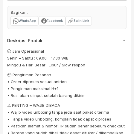
Bagikan:
WhatsApp
Facebook
Salin Link
Deskripsi Produk
🕘 Jam Operasional
Senin – Sabtu : 09.00 – 17.30 WIB
Minggu & Hari Besar : Libur / Slow respon
📦 Pengiriman Pesanan
• Order diproses sesuai antrian
• Pengiriman maksimal H+1
• Resi akan diinput setelah barang dikirim
⚠️ PENTING – WAJIB DIBACA
• Wajib video unboxing tanpa jeda saat paket diterima
• Tanpa video unboxing, komplain tidak dapat diproses
• Pastikan alamat & nomor HP sudah benar sebelum checkout
• Barang yang sudah dibeli tidak dapat ditukar / dikembalikan