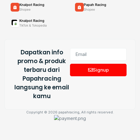
Knalpot Racing
Papah Racing
Shopee
Shopee
Knalpot Racing
TikTok & Tokopedia
Dapatkan info
promo & produk
terbaru dari
Signup
Papahracing
langsung ke email
kamu
Copyright © 2026 papahracing, All rights reserved.