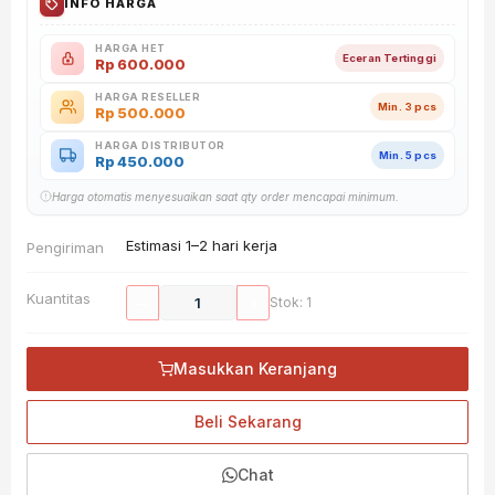
INFO HARGA
HARGA HET
Eceran Tertinggi
Rp
600.000
HARGA RESELLER
Min. 3 pcs
Rp
500.000
HARGA DISTRIBUTOR
Min. 5 pcs
Rp
450.000
Harga otomatis menyesuaikan saat qty order mencapai minimum.
Estimasi 1–2 hari kerja
Pengiriman
Kuantitas
−
+
Stok: 1
Masukkan Keranjang
Beli Sekarang
Chat