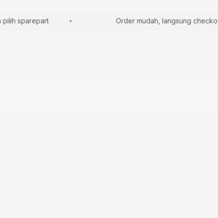
ih sparepart
Order mudah, langsung checkout a