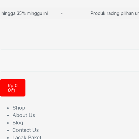
ngga 35% minggu ini
Produk racing pilihan untu
Rp
0
0
Shop
About Us
Blog
Contact Us
Lacak Paket