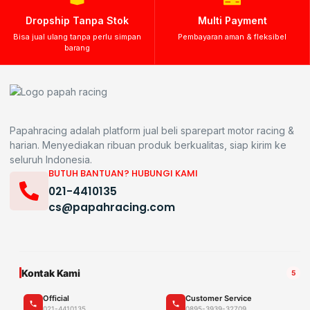
Dropship Tanpa Stok
Multi Payment
Bisa jual ulang tanpa perlu simpan
Pembayaran aman & fleksibel
barang
Papahracing adalah platform jual beli sparepart motor racing &
harian. Menyediakan ribuan produk berkualitas, siap kirim ke
seluruh Indonesia.
BUTUH BANTUAN? HUBUNGI KAMI
021-4410135
cs@papahracing.com
Kontak Kami
5
Official
Customer Service
021-4410135
0895-3939-32709