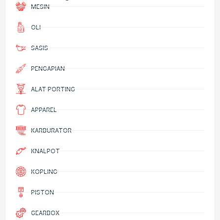
MESIN
OLI
SASIS
PENGAPIAN
ALAT PORTING
APPAREL
KARBURATOR
KNALPOT
KOPLING
PISTON
GEARBOX