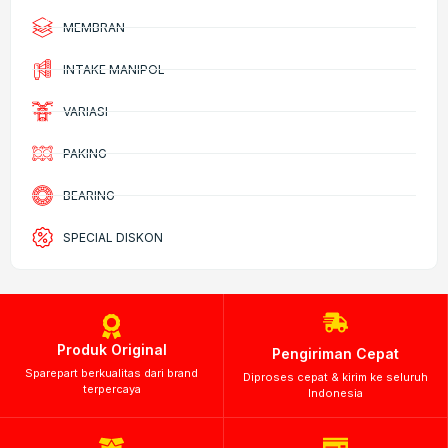
MEMBRAN
INTAKE MANIPOL
VARIASI
PAKING
BEARING
SPECIAL DISKON
Produk Original
Pengiriman Cepat
Sparepart berkualitas dari brand
Diproses cepat & kirim ke seluruh
terpercaya
Indonesia