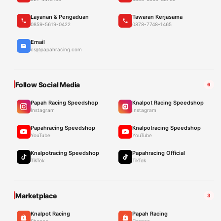
Layanan & Pengaduan
Tawaran Kerjasama
0859-5619-0422
0878-7748-1465
Email
cs@papahracing.com
Follow Social Media
6
Papah Racing Speedshop
Knalpot Racing Speedshop
Instagram
Instagram
Papahracing Speedshop
Knalpotracing Speedshop
YouTube
YouTube
Knalpotracing Speedshop
Papahracing Official
TikTok
TikTok
Marketplace
3
Knalpot Racing
Papah Racing
Shopee
Shopee