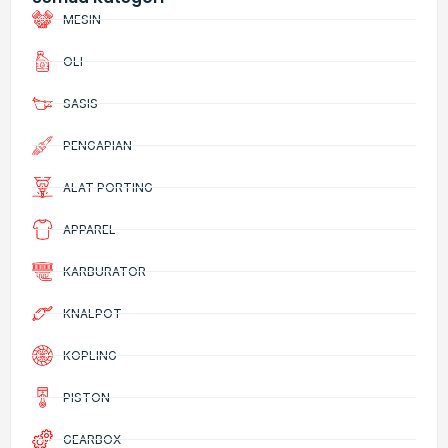
MESIN
OLI
SASIS
PENGAPIAN
ALAT PORTING
APPAREL
KARBURATOR
KNALPOT
KOPLING
PISTON
GEARBOX