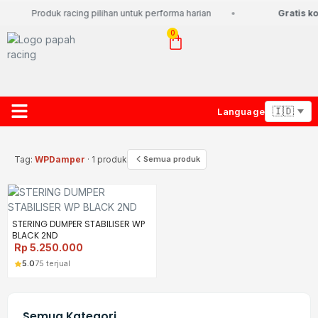
Produk racing pilihan untuk performa harian
Gratis ko
0
Language
About Us
Contact Us
Lacak Paket
Tag:
WPDamper
· 1 produk
Semua produk
STERING DUMPER STABILISER WP
BLACK 2ND
Rp
5.250.000
5.0
75 terjual
Semua Kategori