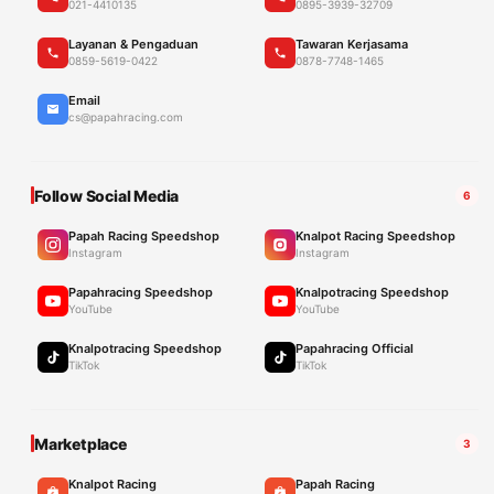
021-4410135
0895-3939-32709
Layanan & Pengaduan
Tawaran Kerjasama
0859-5619-0422
0878-7748-1465
Email
cs@papahracing.com
Follow Social Media
6
Papah Racing Speedshop
Knalpot Racing Speedshop
Instagram
Instagram
Papahracing Speedshop
Knalpotracing Speedshop
YouTube
YouTube
Knalpotracing Speedshop
Papahracing Official
TikTok
TikTok
Marketplace
3
Knalpot Racing
Papah Racing