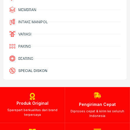
MEMBRAN
INTAKE MANIPOL
VARIASI
PAKING
BEARING
SPECIAL DISKON
Produk Original
Pengiriman Cepat
Sparepart berkualitas dari brand
Diproses cepat & kirim ke seluruh
terpercaya
Indonesia