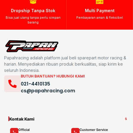
Dropship Tanpa Stok
Multi Payment
Bisa jual ulang tanpa perlu simpan
Pembayaran aman & fleksibel
barang
Papahracing adalah platform jual beli sparepart motor racing &
harian. Menyediakan ribuan produk berkualitas, siap kirim ke
seluruh Indonesia.
BUTUH BANTUAN? HUBUNGI KAMI
021-4410135
cs@papahracing.com
Kontak Kami
5
Official
Customer Service