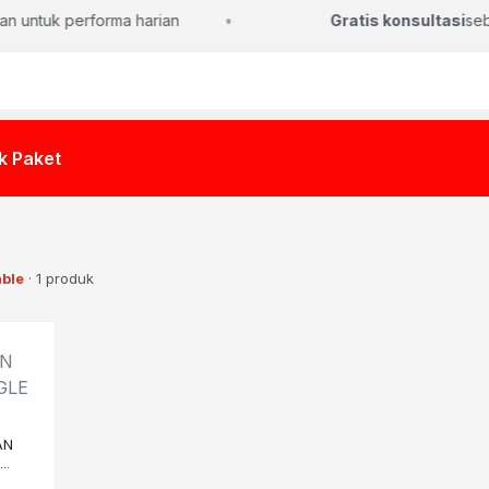
n untuk performa harian
Gratis konsultasi
sebel
k Paket
able
· 1 produk
AN