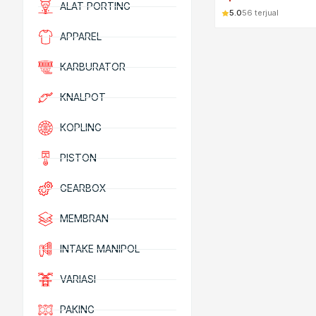
ALAT PORTING
5.0
56 terjual
APPAREL
KARBURATOR
KNALPOT
KOPLING
PISTON
GEARBOX
MEMBRAN
INTAKE MANIPOL
VARIASI
PAKING