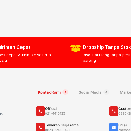
iriman Cepat
Dropship Tanpa Stok
ses cepat & kirim ke seluruh
Bisa jual ulang tanpa per
esia
barang
Kontak Kami
Social Media
Marke
5
6
Official
Custom
as,
021-4410135
0895-3
Tawaran Kerjasama
Email
0878-7748-1465
cs@pap