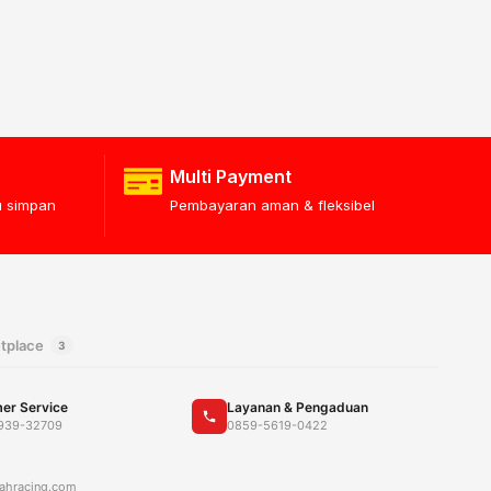
Multi Payment
lu simpan
Pembayaran aman & fleksibel
tplace
3
er Service
Layanan & Pengaduan
939-32709
0859-5619-0422
ahracing.com