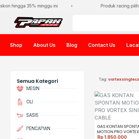
kon hingga 35% minggu ini
Produk racing piliha
Shop
About Us
Blog
Contact Us
Laca
Tag:
vortexsinglec
Semua Kategori
MESIN
OLI
SASIS
GAS KONTAN SPONT
PENGAPIAN
MOTION PRO VORTEX
SINGLE CABLE
Rp
1.850.000