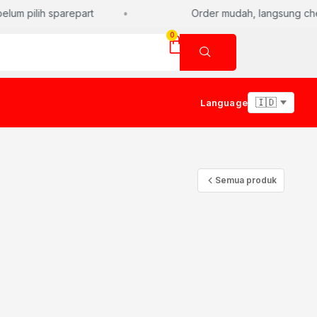
um pilih sparepart
Order mudah, langsung chec
0
Language
Semua produk