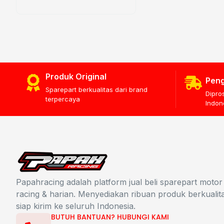
Produk Original
Peng
Sparepart berkualitas dari brand
Dipro
terpercaya
Indon
Papahracing adalah platform jual beli sparepart motor
racing & harian. Menyediakan ribuan produk berkualit
siap kirim ke seluruh Indonesia.
BUTUH BANTUAN? HUBUNGI KAMI