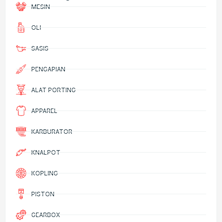
MESIN
OLI
SASIS
PENGAPIAN
ALAT PORTING
APPAREL
KARBURATOR
KNALPOT
KOPLING
PISTON
GEARBOX