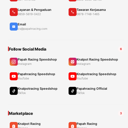
Layanan & Pengaduan
Tawaran Kerjasama
0859-5619-0422
0878-7748-1465
Email
cs@papahracing.com
Follow Social Media
6
Papah Racing Speedshop
Knalpot Racing Speedshop
Instagram
Instagram
Papahracing Speedshop
Knalpotracing Speedshop
YouTube
YouTube
Knalpotracing Speedshop
Papahracing Official
TikTok
TikTok
Marketplace
3
Knalpot Racing
Papah Racing
Shopee
Shopee