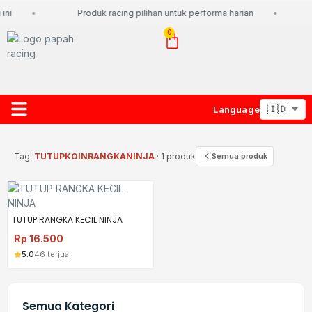
ini
Produk racing pilihan untuk performa harian
0
Language
About Us
Contact Us
Lacak Paket
Tag:
TUTUPKOINRANGKANINJA
· 1 produk
Semua produk
TUTUP RANGKA KECIL NINJA
Rp
16.500
5.0
46 terjual
Semua Kategori