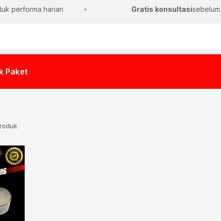
k performa harian
Gratis konsultasi
sebelum pi
k Paket
produk