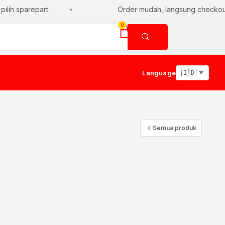
lih sparepart
Order mudah, langsung checkout a
0
Language
Semua produk