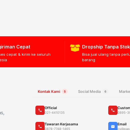
iriman Cepat
Dropship Tanpa Stok
ses cepat & kirim ke seluruh
Bisa jual ulang tanpa per
esia
barang
Kontak Kami
Social Media
Marke
5
6
Official
Custom
as,
021-4410135
0895-3
Tawaran Kerjasama
Email
0878-7748-1465
cs@pap