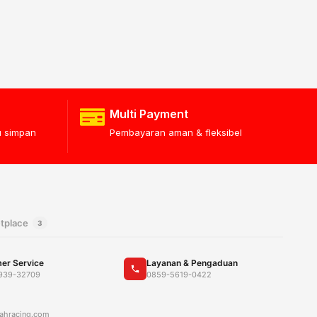
Multi Payment
lu simpan
Pembayaran aman & fleksibel
tplace
3
er Service
Layanan & Pengaduan
939-32709
0859-5619-0422
ahracing.com