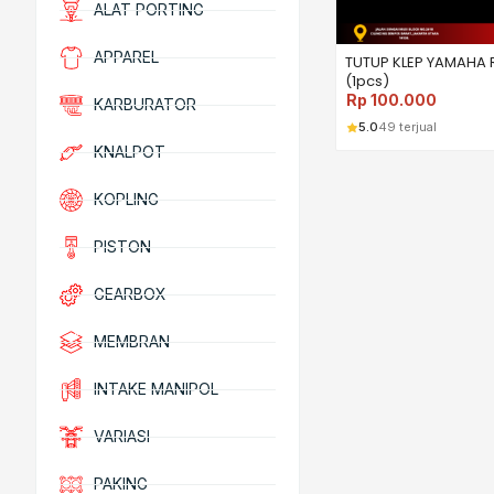
ALAT PORTING
APPAREL
TUTUP KLEP YAMAHA 
(1pcs)
Rp
100.000
KARBURATOR
5.0
49 terjual
KNALPOT
KOPLING
PISTON
GEARBOX
MEMBRAN
INTAKE MANIPOL
VARIASI
PAKING