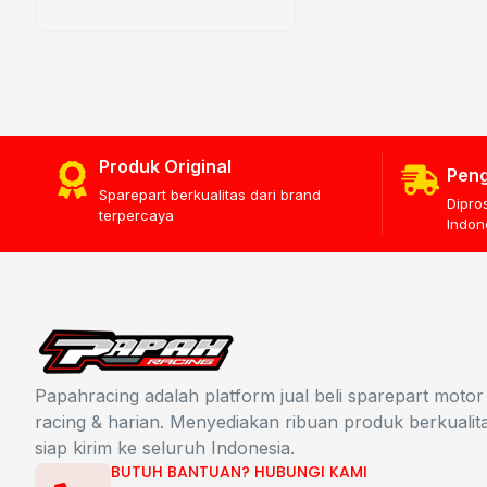
Produk Original
Peng
Sparepart berkualitas dari brand
Dipro
terpercaya
Indon
Papahracing adalah platform jual beli sparepart motor
racing & harian. Menyediakan ribuan produk berkualit
siap kirim ke seluruh Indonesia.
BUTUH BANTUAN? HUBUNGI KAMI