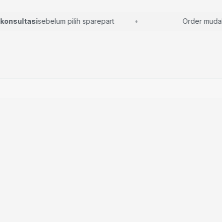
nsultasi
sebelum pilih sparepart
Order mudah, l