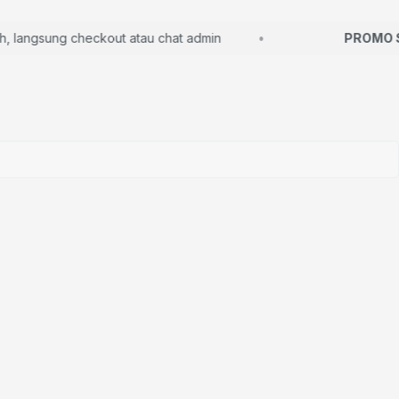
angsung checkout atau chat admin
PROMO SP