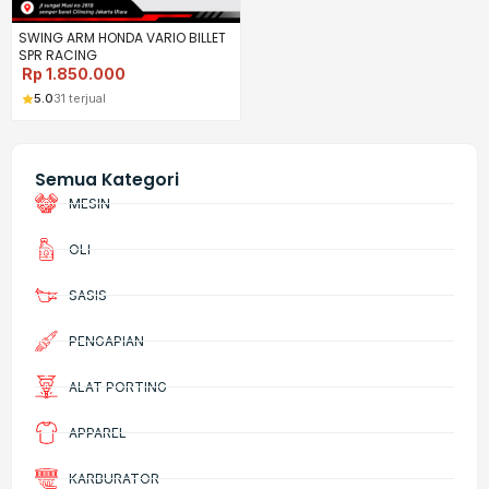
SWING ARM HONDA VARIO BILLET
SPR RACING
Rp
1.850.000
5.0
31 terjual
Semua Kategori
MESIN
OLI
SASIS
PENGAPIAN
ALAT PORTING
APPAREL
KARBURATOR