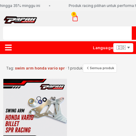
hingga 35% minggu ini
Produk racing pilihan untuk performa h
0
Language
Tag:
swim arm honda vario spr
· 1 produk
Semua produk