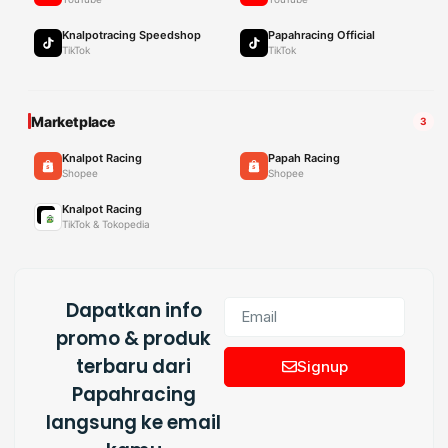
Knalpotracing Speedshop
Papahracing Official
TikTok
TikTok
Marketplace
3
Knalpot Racing
Papah Racing
Shopee
Shopee
Knalpot Racing
TikTok & Tokopedia
Dapatkan info
promo & produk
terbaru dari
Signup
Papahracing
langsung ke email