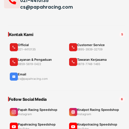
021-4410135
cs@papahracing.com
Kontak Kami
5
Official
Customer Service
021-4410135
0895-3939-32709
Layanan & Pengaduan
Tawaran Kerjasama
0859-5619-0422
0878-7748-1465
Email
cs@papahracing.com
Follow Social Media
6
Papah Racing Speedshop
Knalpot Racing Speedshop
Instagram
Instagram
Papahracing Speedshop
Knalpotracing Speedshop
YouTube
YouTube