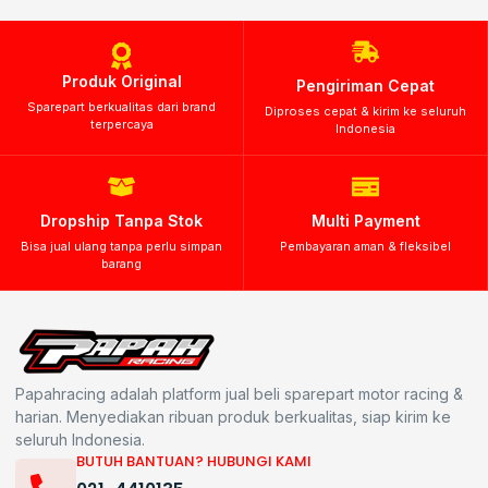
Produk Original
Pengiriman Cepat
Sparepart berkualitas dari brand
Diproses cepat & kirim ke seluruh
terpercaya
Indonesia
Dropship Tanpa Stok
Multi Payment
Bisa jual ulang tanpa perlu simpan
Pembayaran aman & fleksibel
barang
Papahracing adalah platform jual beli sparepart motor racing &
harian. Menyediakan ribuan produk berkualitas, siap kirim ke
seluruh Indonesia.
BUTUH BANTUAN? HUBUNGI KAMI