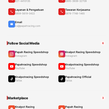
021-4410135
0895-3939-32709
Layanan & Pengaduan
Tawaran Kerjasama
0859-5619-0422
0878-7748-1465
Email
cs@papahracing.com
Follow Social Media
6
Papah Racing Speedshop
Knalpot Racing Speedshop
Instagram
Instagram
Papahracing Speedshop
Knalpotracing Speedshop
YouTube
YouTube
Knalpotracing Speedshop
Papahracing Official
TikTok
TikTok
Marketplace
3
Knalpot Racing
Papah Racing