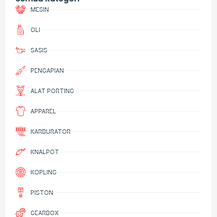
MESIN
OLI
SASIS
PENGAPIAN
ALAT PORTING
APPAREL
KARBURATOR
KNALPOT
KOPLING
PISTON
GEARBOX