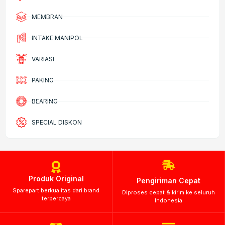
MEMBRAN
INTAKE MANIPOL
VARIASI
PAKING
BEARING
SPECIAL DISKON
Produk Original
Pengiriman Cepat
Sparepart berkualitas dari brand
Diproses cepat & kirim ke seluruh
terpercaya
Indonesia