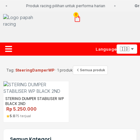
Produk racing pilihan untuk performa harian
Gra
0
Language
About Us
Contact Us
Lacak Paket
Tag:
SteeringDamperWP
· 1 produk
Semua produk
STERING DUMPER STABILISER WP
BLACK 2ND
Rp
5.250.000
5.0
75 terjual
Semua Kategori