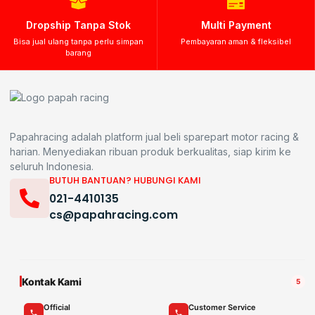
Dropship Tanpa Stok
Multi Payment
Bisa jual ulang tanpa perlu simpan
Pembayaran aman & fleksibel
barang
Papahracing adalah platform jual beli sparepart motor racing &
harian. Menyediakan ribuan produk berkualitas, siap kirim ke
seluruh Indonesia.
BUTUH BANTUAN? HUBUNGI KAMI
021-4410135
cs@papahracing.com
Kontak Kami
5
Official
Customer Service