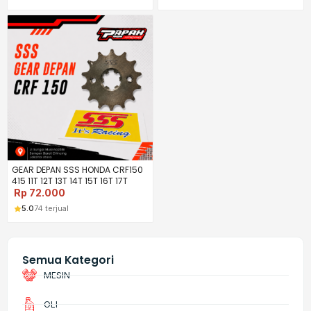
GEAR DEPAN SSS HONDA CRF150
415 11T 12T 13T 14T 15T 16T 17T
Rp
72.000
5.0
74 terjual
Semua Kategori
MESIN
OLI