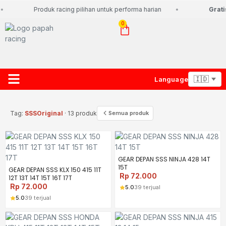
Produk racing pilihan untuk performa harian
Gratis
0
Language
About Us
Contact Us
Lacak Paket
Tag:
SSSOriginal
· 13 produk
Semua produk
GEAR DEPAN SSS NINJA 428 14T
15T
GEAR DEPAN SSS KLX 150 415 11T
Rp
72.000
12T 13T 14T 15T 16T 17T
Rp
72.000
5.0
39 terjual
5.0
39 terjual