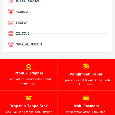
INTAKE MANIPOL
VARIASI
PAKING
BEARING
SPECIAL DISKON
Produk Original
Pengiriman Cepat
Sparepart berkualitas dari brand
Diproses cepat & kirim ke seluruh
terpercaya
Indonesia
Dropship Tanpa Stok
Multi Payment
Bisa jual ulang tanpa perlu simpan
Pembayaran aman & fleksibel