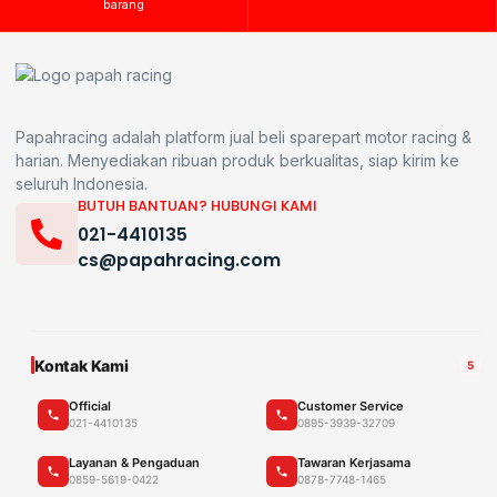
barang
Papahracing adalah platform jual beli sparepart motor racing &
harian. Menyediakan ribuan produk berkualitas, siap kirim ke
seluruh Indonesia.
BUTUH BANTUAN? HUBUNGI KAMI
021-4410135
cs@papahracing.com
Kontak Kami
5
Official
Customer Service
021-4410135
0895-3939-32709
Layanan & Pengaduan
Tawaran Kerjasama
0859-5619-0422
0878-7748-1465