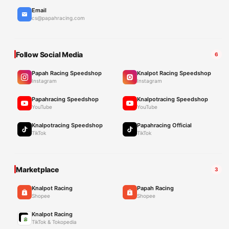
Email
cs@papahracing.com
Follow Social Media
6
Papah Racing Speedshop
Knalpot Racing Speedshop
Instagram
Instagram
Papahracing Speedshop
Knalpotracing Speedshop
YouTube
YouTube
Knalpotracing Speedshop
Papahracing Official
TikTok
TikTok
Marketplace
3
Knalpot Racing
Papah Racing
Shopee
Shopee
Knalpot Racing
TikTok & Tokopedia