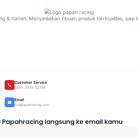
ng & harian. Menyediakan ribuan produk berkualitas, siap k
Customer Service
0895-3939-32709
Email
cs@papahracing.com
i Papahracing langsung ke email kamu