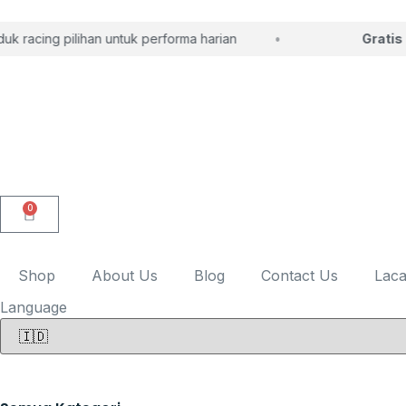
 racing pilihan untuk performa harian
Gratis k
0
Shop
About Us
Blog
Contact Us
Laca
Language