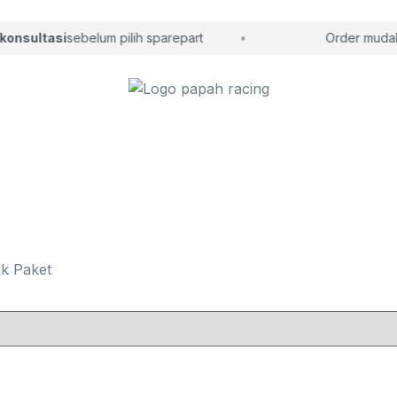
onsultasi
sebelum pilih sparepart
Order mudah, 
k Paket