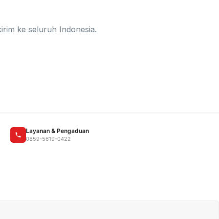
irim ke seluruh Indonesia.
Layanan & Pengaduan
0859-5619-0422