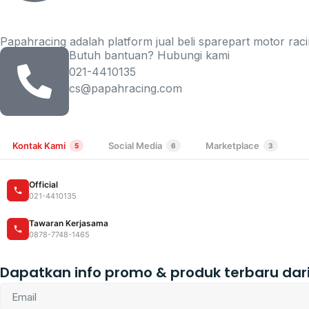
Papahracing adalah platform jual beli sparepart motor raci
Butuh bantuan? Hubungi kami
021-4410135
cs@papahracing.com
Kontak Kami
Social Media
Marketplace
5
6
3
Official
021-4410135
Tawaran Kerjasama
0878-7748-1465
Dapatkan info promo & produk terbaru dar