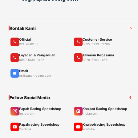
Kontak Kami
5
Official
Customer Service
021-4410135
0895-3939-32709
Layanan & Pengaduan
Tawaran Kerjasama
0859-5619-0422
0878-7748-1465
Email
cs@papahracing.com
Follow Social Media
6
Papah Racing Speedshop
Knalpot Racing Speedshop
Instagram
Instagram
Papahracing Speedshop
Knalpotracing Speedshop
YouTube
YouTube