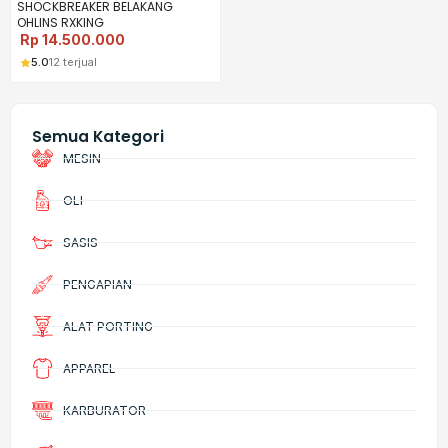
SHOCKBREAKER BELAKANG
OHLINS RXKING
Rp
14.500.000
5.0
12 terjual
Semua Kategori
MESIN
OLI
SASIS
PENGAPIAN
ALAT PORTING
APPAREL
KARBURATOR