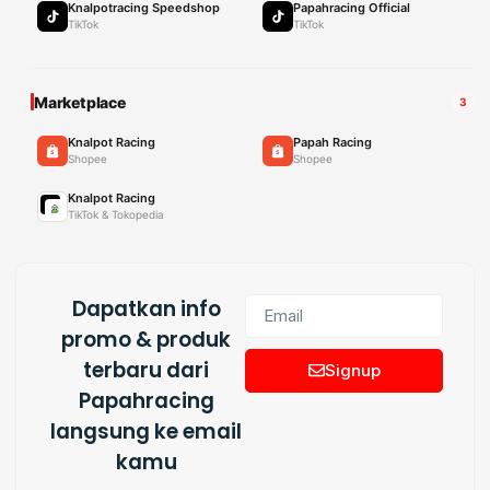
Knalpotracing Speedshop
Papahracing Official
TikTok
TikTok
Marketplace
3
Knalpot Racing
Papah Racing
Shopee
Shopee
Knalpot Racing
TikTok & Tokopedia
Dapatkan info
promo & produk
terbaru dari
Signup
Papahracing
langsung ke email
kamu