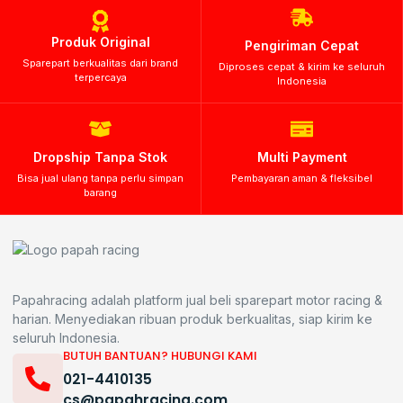
Produk Original
Pengiriman Cepat
Sparepart berkualitas dari brand
Diproses cepat & kirim ke seluruh
terpercaya
Indonesia
Dropship Tanpa Stok
Multi Payment
Bisa jual ulang tanpa perlu simpan
Pembayaran aman & fleksibel
barang
Papahracing adalah platform jual beli sparepart motor racing &
harian. Menyediakan ribuan produk berkualitas, siap kirim ke
seluruh Indonesia.
BUTUH BANTUAN? HUBUNGI KAMI
021-4410135
cs@papahracing.com