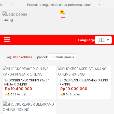
ni
Produk racing pilihan untuk performa harian
0
Language
About Us
Contact Us
Lacak Paket
Tag:
shockohlins
· 3 produk
Semua produk
SHOCKBREAKER OHLINS KA764
SHOKBREAKER BELAKANG OHLINS
NINJA R OHLINS
RXKING
Rp
10.400.000
Rp
10.000.000
5.0
62 terjual
5.0
46 terjual