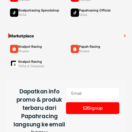
Knalpotracing Speedshop
Papahracing Official
TikTok
TikTok
Marketplace
3
Knalpot Racing
Papah Racing
Shopee
Shopee
Knalpot Racing
TikTok & Tokopedia
Dapatkan info
promo & produk
terbaru dari
Signup
Papahracing
langsung ke email