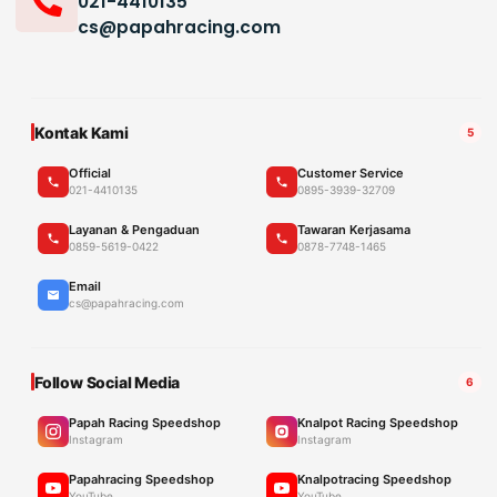
021-4410135
cs@papahracing.com
Kontak Kami
5
Official
Customer Service
021-4410135
0895-3939-32709
Layanan & Pengaduan
Tawaran Kerjasama
0859-5619-0422
0878-7748-1465
Email
cs@papahracing.com
Follow Social Media
6
Papah Racing Speedshop
Knalpot Racing Speedshop
Instagram
Instagram
Papahracing Speedshop
Knalpotracing Speedshop
YouTube
YouTube