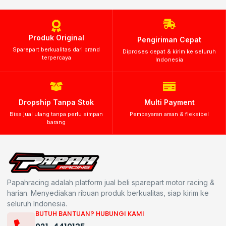
Produk Original
Pengiriman Cepat
Sparepart berkualitas dari brand
Diproses cepat & kirim ke seluruh
terpercaya
Indonesia
Dropship Tanpa Stok
Multi Payment
Bisa jual ulang tanpa perlu simpan
Pembayaran aman & fleksibel
barang
Papahracing adalah platform jual beli sparepart motor racing &
harian. Menyediakan ribuan produk berkualitas, siap kirim ke
seluruh Indonesia.
BUTUH BANTUAN? HUBUNGI KAMI