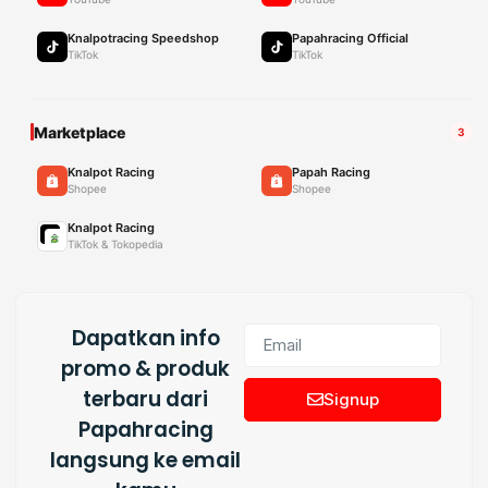
Knalpotracing Speedshop
Papahracing Official
TikTok
TikTok
Marketplace
3
Knalpot Racing
Papah Racing
Shopee
Shopee
Knalpot Racing
TikTok & Tokopedia
Dapatkan info
promo & produk
terbaru dari
Signup
Papahracing
langsung ke email