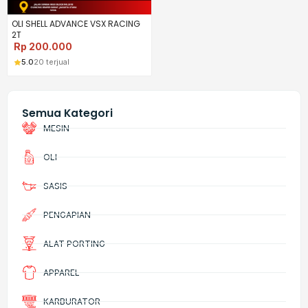
OLI SHELL ADVANCE VSX RACING
2T
Rp
200.000
5.0
20 terjual
Semua Kategori
MESIN
OLI
SASIS
PENGAPIAN
ALAT PORTING
APPAREL
KARBURATOR