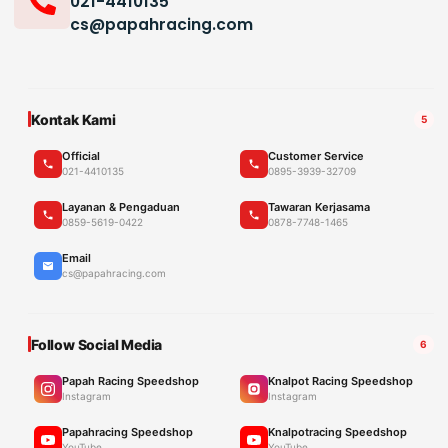
021-4410135
cs@papahracing.com
Kontak Kami
5
Official
Customer Service
021-4410135
0895-3939-32709
Layanan & Pengaduan
Tawaran Kerjasama
0859-5619-0422
0878-7748-1465
Email
cs@papahracing.com
Follow Social Media
6
Papah Racing Speedshop
Knalpot Racing Speedshop
Instagram
Instagram
Papahracing Speedshop
Knalpotracing Speedshop
YouTube
YouTube