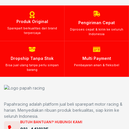
Produk Original
Pengiriman Cepat
Sparepart berkualitas dari brand
Diproses cepat & kirim ke seluruh
terpercaya
Indonesia
Dropship Tanpa Stok
Multi Payment
Bisa jual ulang tanpa perlu simpan
Pembayaran aman & fleksibel
barang
Papahracing adalah platform jual beli sparepart motor racing &
harian. Menyediakan ribuan produk berkualitas, siap kirim ke
seluruh Indonesia.
BUTUH BANTUAN? HUBUNGI KAMI