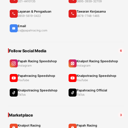
021-4410135
0895-3939-32709
Layanan & Pengaduan
Tawaran Kerjasama
0859-5619-0422
0878-7748-1465
Email
cs@papahracing.com
Follow Social Media
6
Papah Racing Speedshop
Knalpot Racing Speedshop
Instagram
Instagram
Papahracing Speedshop
Knalpotracing Speedshop
YouTube
YouTube
Knalpotracing Speedshop
Papahracing Official
TikTok
TikTok
Marketplace
3
Knalpot Racing
Papah Racing