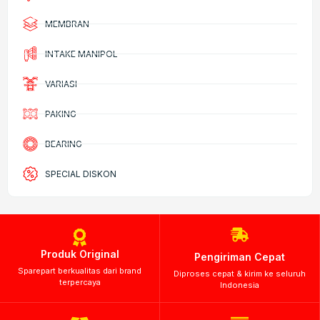
MEMBRAN
INTAKE MANIPOL
VARIASI
PAKING
BEARING
SPECIAL DISKON
Produk Original
Pengiriman Cepat
Sparepart berkualitas dari brand
Diproses cepat & kirim ke seluruh
terpercaya
Indonesia