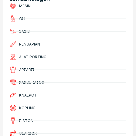
MESIN
OLI
SASIS
PENGAPIAN
ALAT PORTING
APPAREL
KARBURATOR
KNALPOT
KOPLING
PISTON
GEARBOX