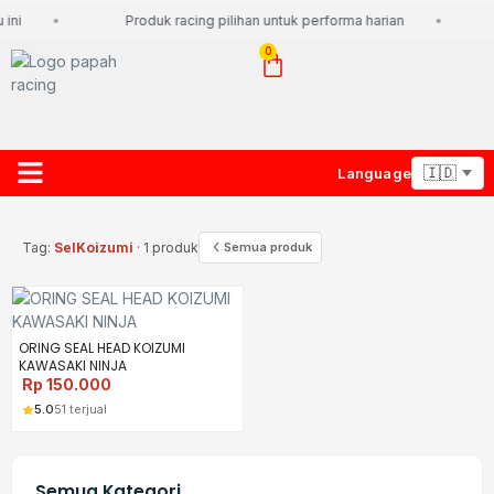
ini
Produk racing pilihan untuk performa harian
0
Language
About Us
Contact Us
Lacak Paket
Tag:
SelKoizumi
· 1 produk
Semua produk
ORING SEAL HEAD KOIZUMI
KAWASAKI NINJA
Rp
150.000
5.0
51 terjual
Semua Kategori