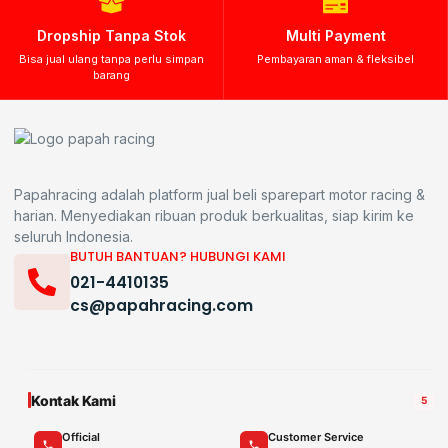
Dropship Tanpa Stok
Multi Payment
Bisa jual ulang tanpa perlu simpan
Pembayaran aman & fleksibel
barang
Papahracing adalah platform jual beli sparepart motor racing &
harian. Menyediakan ribuan produk berkualitas, siap kirim ke
seluruh Indonesia.
BUTUH BANTUAN? HUBUNGI KAMI
021-4410135
cs@papahracing.com
Kontak Kami
5
Official
Customer Service