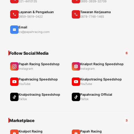
021-4410135
0895-3939-32709
Layanan & Pengaduan
Tawaran Kerjasama
0859-5619-0422
0878-7748-1465
Email
cs@papahracing.com
Follow Social Media
6
Papah Racing Speedshop
Knalpot Racing Speedshop
Instagram
Instagram
Papahracing Speedshop
Knalpotracing Speedshop
YouTube
YouTube
Knalpotracing Speedshop
Papahracing Official
TikTok
TikTok
Marketplace
3
Knalpot Racing
Papah Racing