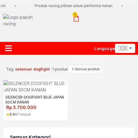
ini
Produk racing pilihan untuk performa harian
0
Language
About Us
Contact Us
Lacak Paket
Tag:
selenser dogfight
· 1 produk
Semua produk
SELENCER DOGFIGHT BLUE JAPAN
30CM KANAN
Rp
3.700.000
5.0
87 terjual
Semua Kategori