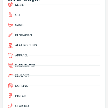
MESIN
OLI
SASIS
PENGAPIAN
ALAT PORTING
APPAREL
KARBURATOR
KNALPOT
KOPLING
PISTON
GEARBOX