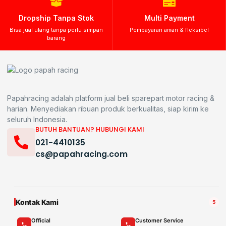
Dropship Tanpa Stok
Multi Payment
Bisa jual ulang tanpa perlu simpan
Pembayaran aman & fleksibel
barang
Papahracing adalah platform jual beli sparepart motor racing &
harian. Menyediakan ribuan produk berkualitas, siap kirim ke
seluruh Indonesia.
BUTUH BANTUAN? HUBUNGI KAMI
021-4410135
cs@papahracing.com
Kontak Kami
5
Official
Customer Service