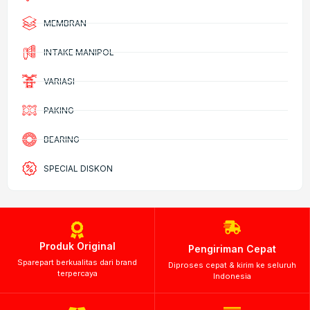
MEMBRAN
INTAKE MANIPOL
VARIASI
PAKING
BEARING
SPECIAL DISKON
Produk Original
Pengiriman Cepat
Sparepart berkualitas dari brand
Diproses cepat & kirim ke seluruh
terpercaya
Indonesia