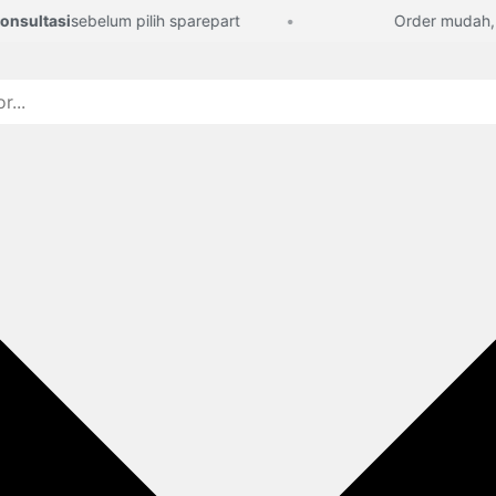
ultasi
sebelum pilih sparepart
Order mudah, lan