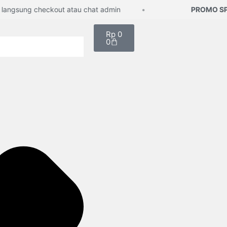
gsung checkout atau chat admin
PROMO SPAR
Rp
0
0