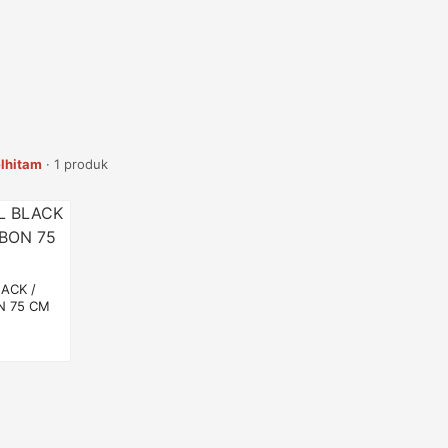
lhitam
· 1 produk
ACK /
N 75 CM