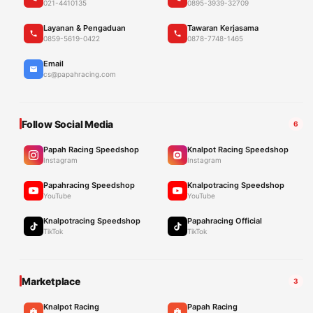
021-4410135
0895-3939-32709
Layanan & Pengaduan
Tawaran Kerjasama
0859-5619-0422
0878-7748-1465
Email
cs@papahracing.com
Follow Social Media
6
Papah Racing Speedshop
Knalpot Racing Speedshop
Instagram
Instagram
Papahracing Speedshop
Knalpotracing Speedshop
YouTube
YouTube
Knalpotracing Speedshop
Papahracing Official
TikTok
TikTok
Marketplace
3
Knalpot Racing
Papah Racing