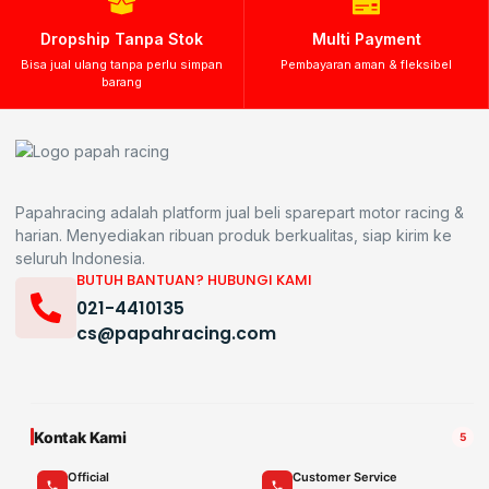
Dropship Tanpa Stok
Multi Payment
Bisa jual ulang tanpa perlu simpan
Pembayaran aman & fleksibel
barang
Papahracing adalah platform jual beli sparepart motor racing &
harian. Menyediakan ribuan produk berkualitas, siap kirim ke
seluruh Indonesia.
BUTUH BANTUAN? HUBUNGI KAMI
021-4410135
cs@papahracing.com
Kontak Kami
5
Official
Customer Service