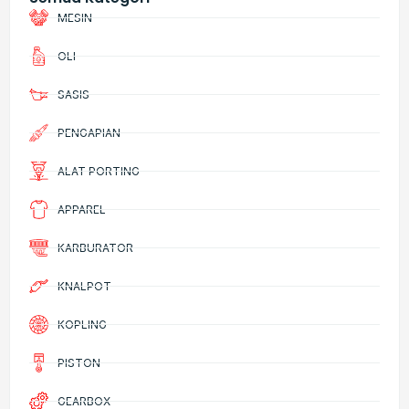
MESIN
OLI
SASIS
PENGAPIAN
ALAT PORTING
APPAREL
KARBURATOR
KNALPOT
KOPLING
PISTON
GEARBOX