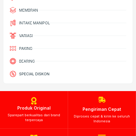
MEMBRAN
INTAKE MANIPOL
VARIASI
PAKING
BEARING
SPECIAL DISKON
Produk Original
Pengiriman Cepat
Sparepart berkualitas dari brand
Diproses cepat & kirim ke seluruh
terpercaya
Indonesia