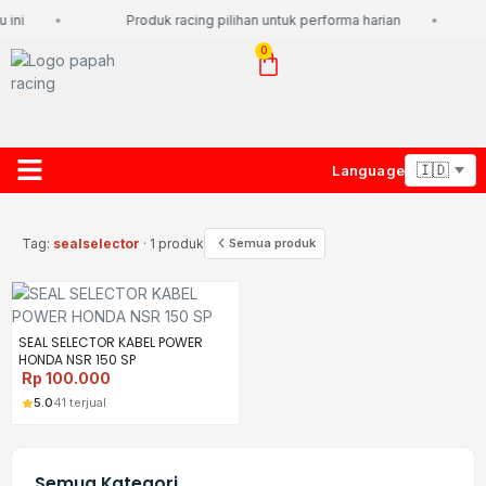
ini
Produk racing pilihan untuk performa harian
0
Language
About Us
Contact Us
Lacak Paket
Tag:
sealselector
· 1 produk
Semua produk
SEAL SELECTOR KABEL POWER
HONDA NSR 150 SP
Rp
100.000
5.0
41 terjual
Semua Kategori