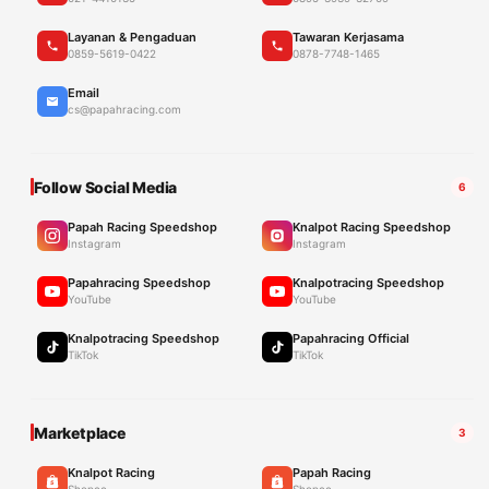
Layanan & Pengaduan
Tawaran Kerjasama
0859-5619-0422
0878-7748-1465
Email
cs@papahracing.com
Follow Social Media
6
Papah Racing Speedshop
Knalpot Racing Speedshop
Instagram
Instagram
Papahracing Speedshop
Knalpotracing Speedshop
YouTube
YouTube
Knalpotracing Speedshop
Papahracing Official
TikTok
TikTok
Marketplace
3
Knalpot Racing
Papah Racing
Shopee
Shopee