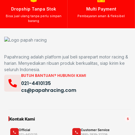
Dropship Tanpa Stok
Multi Payment
Bisa jual ulang tanpa perlu simpan
Pembayaran aman & fleksibel
barang
Papahracing adalah platform jual beli sparepart motor racing &
harian. Menyediakan ribuan produk berkualitas, siap kirim ke
seluruh Indonesia.
BUTUH BANTUAN? HUBUNGI KAMI
021-4410135
cs@papahracing.com
Kontak Kami
5
Official
Customer Service
021-4410135
0895-3939-32709