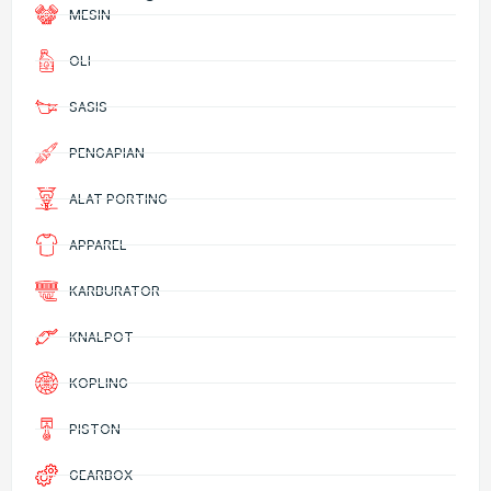
MESIN
OLI
SASIS
PENGAPIAN
ALAT PORTING
APPAREL
KARBURATOR
KNALPOT
KOPLING
PISTON
GEARBOX