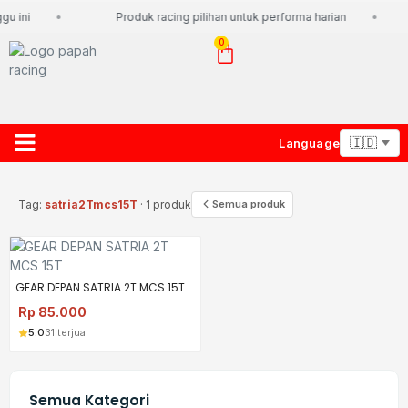
u ini
Produk racing pilihan untuk performa harian
0
Language
About Us
Contact Us
Lacak Paket
Tag:
satria2Tmcs15T
· 1 produk
Semua produk
GEAR DEPAN SATRIA 2T MCS 15T
Rp
85.000
5.0
31 terjual
Semua Kategori