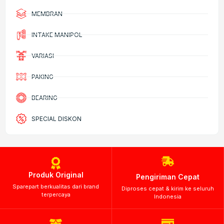
MEMBRAN
INTAKE MANIPOL
VARIASI
PAKING
BEARING
SPECIAL DISKON
Produk Original
Pengiriman Cepat
Sparepart berkualitas dari brand
Diproses cepat & kirim ke seluruh
terpercaya
Indonesia