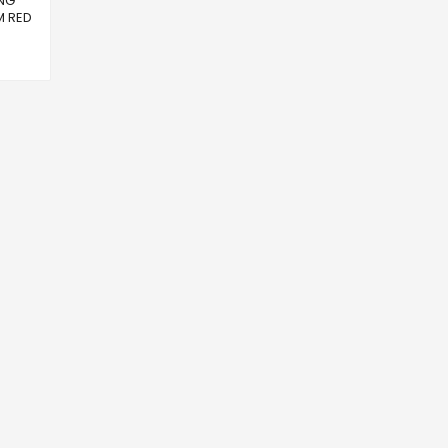
NG
M RED