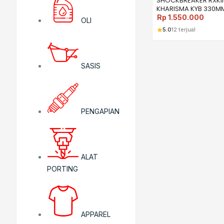
SHOCKBREAKER RXKI
KHARISMA KYB 330M
Rp
1.550.000
OLI
5.0
12 terjual
SASIS
PENGAPIAN
ALAT
PORTING
APPAREL