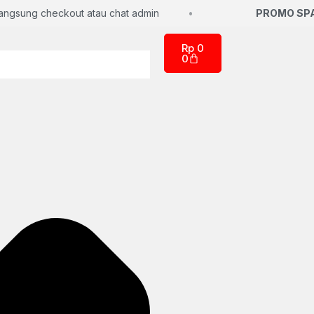
sung checkout atau chat admin
PROMO SPAR
Rp
0
0