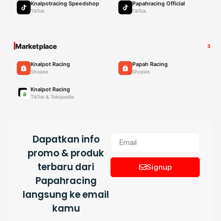
Knalpotracing Speedshop
Papahracing Official
TikTok
TikTok
Marketplace
3
Knalpot Racing
Papah Racing
Shopee
Shopee
Knalpot Racing
TikTok & Tokopedia
Dapatkan info
promo & produk
terbaru dari
Signup
Papahracing
langsung ke email
kamu