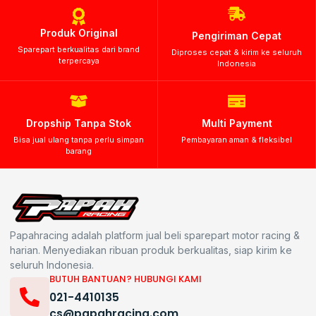
Produk Original
Pengiriman Cepat
Sparepart berkualitas dari brand
Diproses cepat & kirim ke seluruh
terpercaya
Indonesia
Dropship Tanpa Stok
Multi Payment
Bisa jual ulang tanpa perlu simpan
Pembayaran aman & fleksibel
barang
Papahracing adalah platform jual beli sparepart motor racing &
harian. Menyediakan ribuan produk berkualitas, siap kirim ke
seluruh Indonesia.
BUTUH BANTUAN? HUBUNGI KAMI
021-4410135
cs@papahracing.com