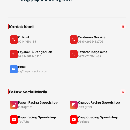
Kontak Kami
5
Official
Customer Service
021-4410135
0895-3939-32709
Layanan & Pengaduan
Tawaran Kerjasama
0859-5619-0422
0878-7748-1465
Email
cs@papahracing.com
Follow Social Media
6
Papah Racing Speedshop
Knalpot Racing Speedshop
Instagram
Instagram
Papahracing Speedshop
Knalpotracing Speedshop
YouTube
YouTube