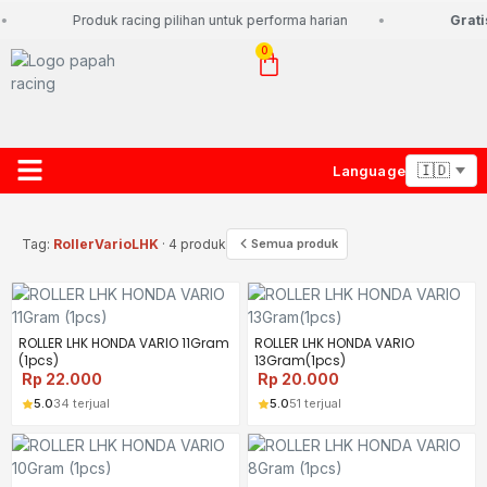
Produk racing pilihan untuk performa harian
Gratis
0
Language
About Us
Contact Us
Lacak Paket
Tag:
RollerVarioLHK
· 4 produk
Semua produk
ROLLER LHK HONDA VARIO 11Gram
ROLLER LHK HONDA VARIO
(1pcs)
13Gram(1pcs)
Rp
22.000
Rp
20.000
5.0
34 terjual
5.0
51 terjual