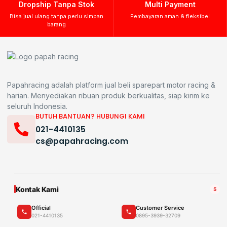
Dropship Tanpa Stok
Multi Payment
Bisa jual ulang tanpa perlu simpan
Pembayaran aman & fleksibel
barang
Papahracing adalah platform jual beli sparepart motor racing &
harian. Menyediakan ribuan produk berkualitas, siap kirim ke
seluruh Indonesia.
BUTUH BANTUAN? HUBUNGI KAMI
021-4410135
cs@papahracing.com
Kontak Kami
5
Official
Customer Service
021-4410135
0895-3939-32709