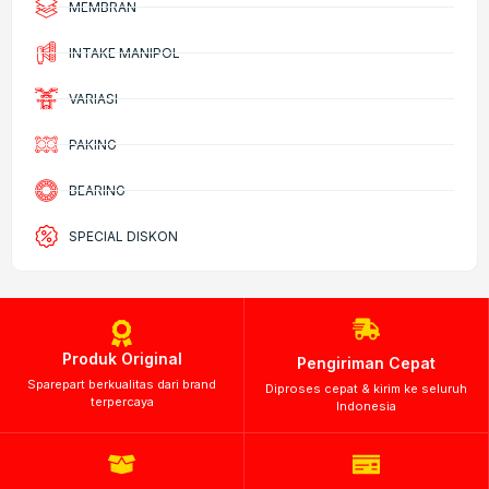
MEMBRAN
INTAKE MANIPOL
VARIASI
PAKING
BEARING
SPECIAL DISKON
Produk Original
Pengiriman Cepat
Sparepart berkualitas dari brand
Diproses cepat & kirim ke seluruh
terpercaya
Indonesia