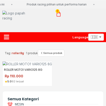
ini
Produk racing pilihan untuk performa harian
0
Language
About Us
Contact Us
Lacak Paket
Tag:
roller8g
· 1 produk
Semua produk
ROLLER MOTO1 VARIO125 8G
Rp
110.000
5.0
92 terjual
Semua Kategori
MESIN