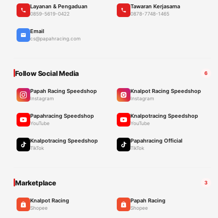
Layanan & Pengaduan
Tawaran Kerjasama
0859-5619-0422
0878-7748-1465
Email
cs@papahracing.com
Follow Social Media
6
Papah Racing Speedshop
Knalpot Racing Speedshop
Instagram
Instagram
Papahracing Speedshop
Knalpotracing Speedshop
YouTube
YouTube
Knalpotracing Speedshop
Papahracing Official
TikTok
TikTok
Marketplace
3
Knalpot Racing
Papah Racing
Shopee
Shopee