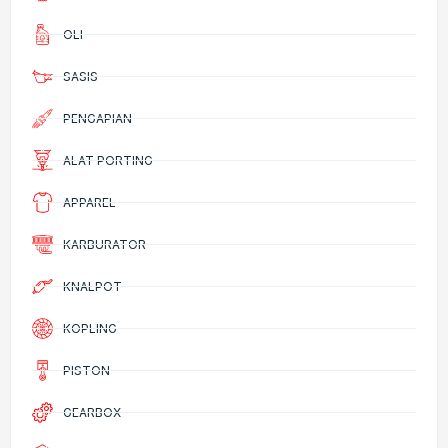
OLI
SASIS
PENGAPIAN
ALAT PORTING
APPAREL
KARBURATOR
KNALPOT
KOPLING
PISTON
GEARBOX